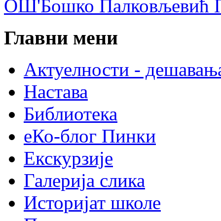
ОШ'Бошко Палковљевић П
Главни мени
Актуелности - дешавањ
Настава
Библиотека
еКо-блог Пинки
Екскурзије
Галерија слика
Историјат школе