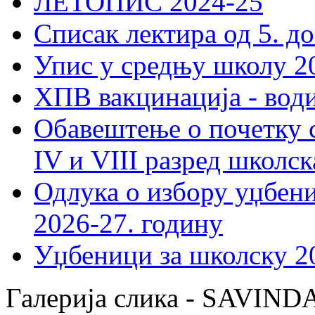
ЛЕТОПИС 2024-25
Списак лектира од 5. до
Упис у средњу школу 20
ХПВ вакцинација - вод
Обавештење о почетку 
IV и VIII разред школск
Одлука о избору уџбеник
2026-27. годину
Уџбеници за школску 2
Галерија слика - SAVIN