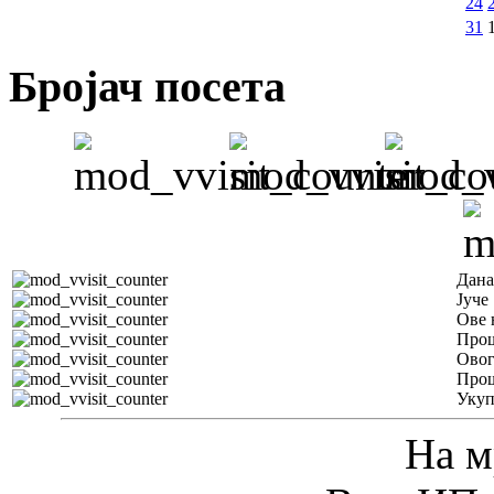
24
31
Бројач посета
Дана
Јуче
Ове 
Прош
Овог
Прош
Уку
На м