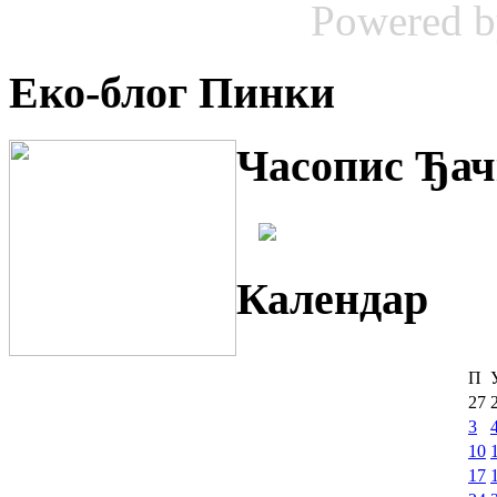
Powered 
Еко-блог Пинки
Часопис Ђач
Календар
П
27
3
10
17