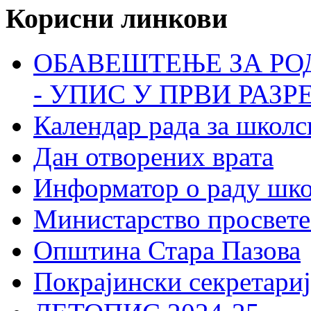
Корисни линкови
ОБАВЕШТЕЊЕ ЗА РО
- УПИС У ПРВИ РАЗР
Календар рада за школс
Дан отворених врата
Информатор о раду шк
Министарство просвете
Општина Стара Пазова
Покрајински секретариј