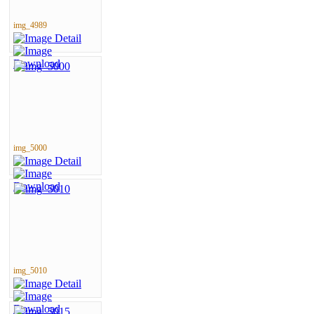
img_4989
img_5000
img_5010