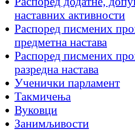
Распоред додатне, допу
наставних активности
Распоред писмених пров
предметна настава
Распоред писмених пров
разредна настава
Ученички парламент
Такмичења
Вуковци
Занимљивости