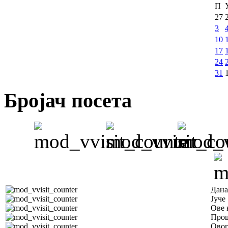
П
27
3
10
17
24
31
Бројач посета
Дана
Јуче
Ове 
Прош
Овог