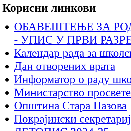
Корисни линкови
ОБАВЕШТЕЊЕ ЗА РО
- УПИС У ПРВИ РАЗР
Календар рада за школс
Дан отворених врата
Информатор о раду шк
Министарство просвете
Општина Стара Пазова
Покрајински секретариј