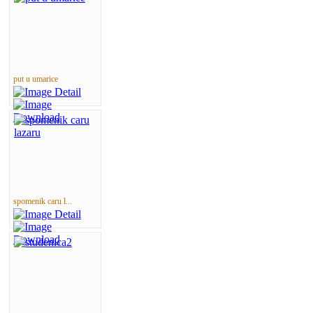
put u umarice
spomenik caru l...