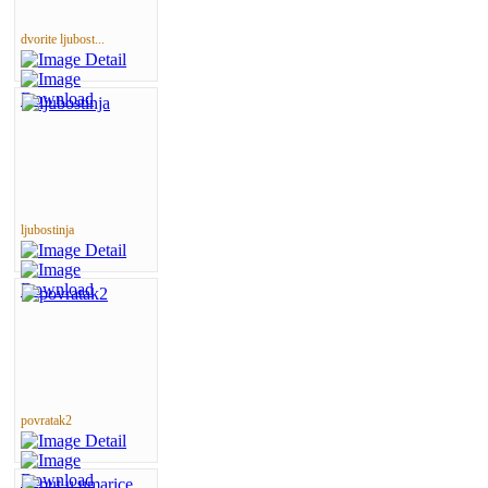
dvorite ljubost...
ljubostinja
povratak2