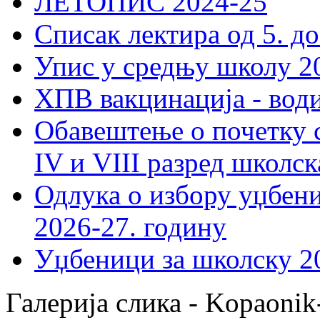
ЛЕТОПИС 2024-25
Списак лектира од 5. до
Упис у средњу школу 20
ХПВ вакцинација - вод
Обавештење о почетку 
IV и VIII разред школск
Одлука о избору уџбеник
2026-27. годину
Уџбеници за школску 2
Галерија слика - Kopaonik