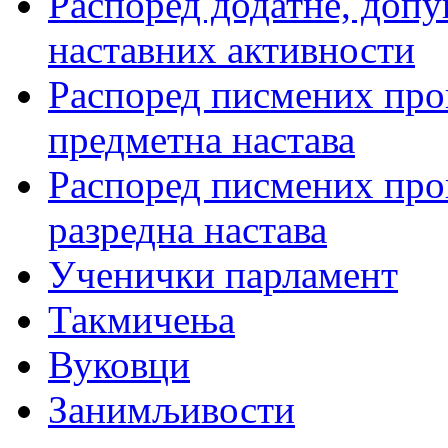
Распоред додатне, допу
наставних активности
Распоред писмених пров
предметна настава
Распоред писмених пров
разредна настава
Ученички парламент
Такмичења
Вуковци
Занимљивости