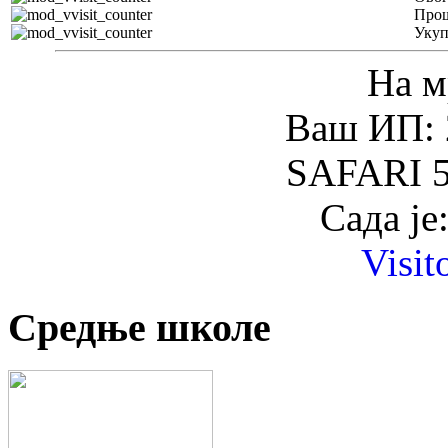
Прош
Уку
На м
Ваш ИП: 
SAFARI 5
Сада је
Visit
Средње школе