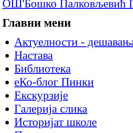
ОШ'Бошко Палковљевић П
Главни мени
Актуелности - дешавањ
Настава
Библиотека
еКо-блог Пинки
Екскурзије
Галерија слика
Историјат школе