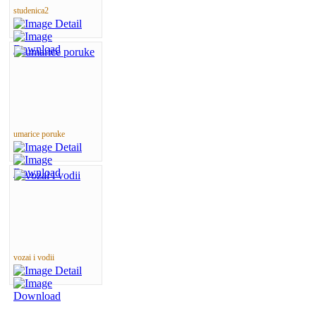
studenica2
umarice poruke
vozai i vodii