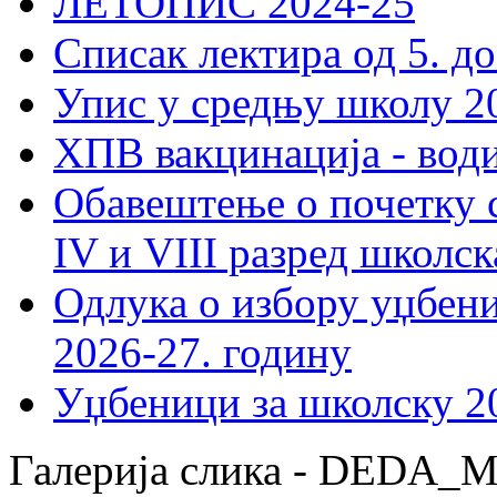
ЛЕТОПИС 2024-25
Списак лектира од 5. до
Упис у средњу школу 20
ХПВ вакцинација - вод
Обавештење о почетку 
IV и VIII разред школск
Одлука о избору уџбеник
2026-27. годину
Уџбеници за школску 2
Галерија слика - DEDA_