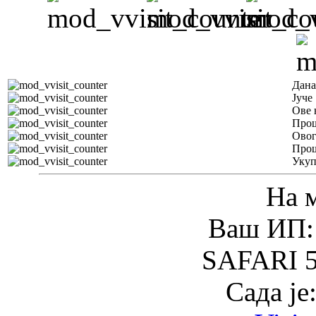
Дана
Јуче
Ове 
Прош
Овог
Прош
Уку
На 
Ваш ИП: 
SAFARI 5
Сада је