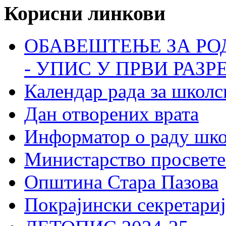
Корисни линкови
ОБАВЕШТЕЊЕ ЗА РО
- УПИС У ПРВИ РАЗР
Календар рада за школс
Дан отворених врата
Информатор о раду шк
Министарство просвете
Општина Стара Пазова
Покрајински секретариј