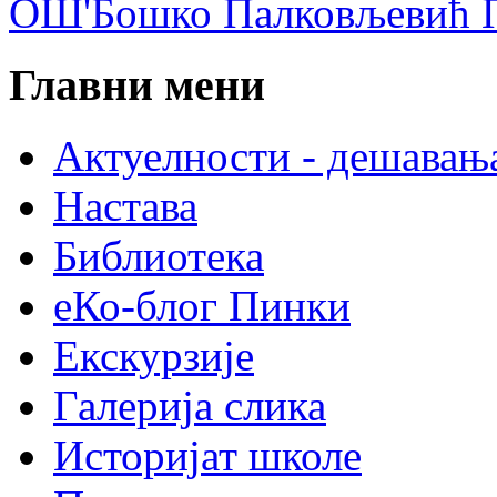
ОШ'Бошко Палковљевић П
Главни мени
Актуелности - дешавањ
Настава
Библиотека
еКо-блог Пинки
Екскурзије
Галерија слика
Историјат школе