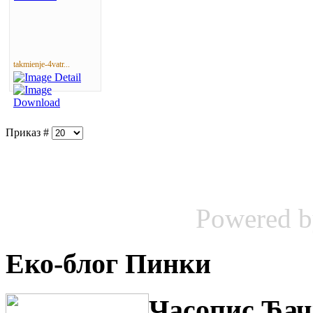
takmienje-4vatr...
Приказ #
Powered 
Еко-блог Пинки
Часопис Ђач