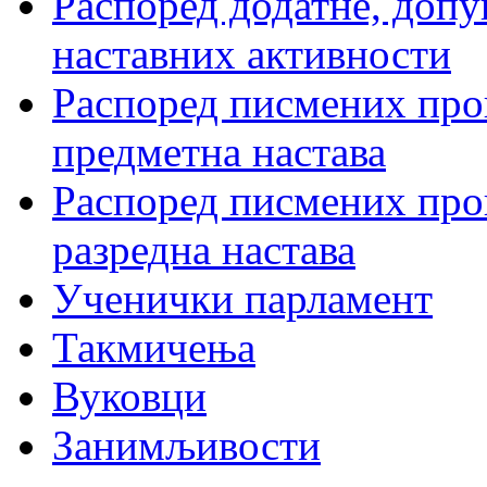
Распоред додатне, допу
наставних активности
Распоред писмених пров
предметна настава
Распоред писмених пров
разредна настава
Ученички парламент
Такмичења
Вуковци
Занимљивости