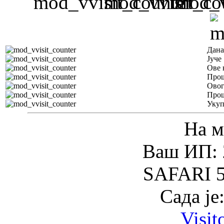
Дана
Јуче
Ове 
Прош
Овог
Прош
Уку
На м
Ваш ИП: 
SAFARI 5
Сада је
Visit