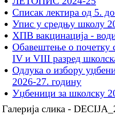
ЛЕТОПИС 2024-25
Списак лектира од 5. до
Упис у средњу школу 20
ХПВ вакцинација - вод
Обавештење о почетку 
IV и VIII разред школск
Одлука о избору уџбеник
2026-27. годину
Уџбеници за школску 2
Галерија слика - DECIJA_