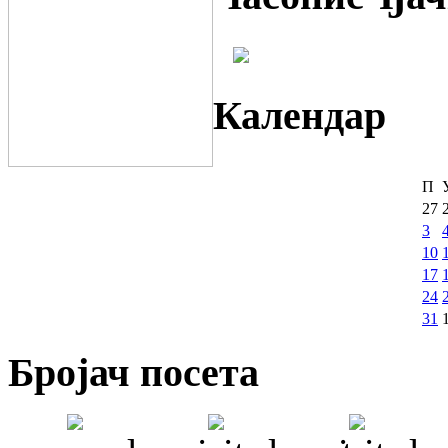
Календар
П
27
3
10
17
24
31
Бројач посета