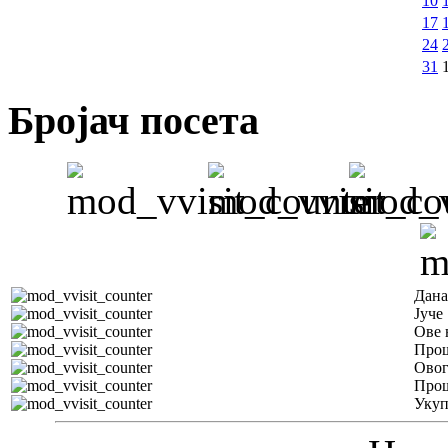
10
17
24
31
Бројач посета
Дана
Јуче
Ове 
Прош
Овог
Прош
Уку