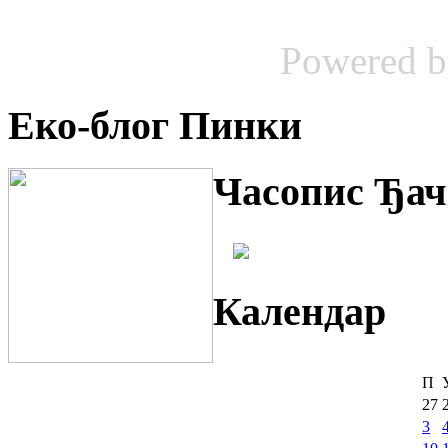
Powered 
Еко-блог Пинки
Часопис Ђач
Календар
П
27
3