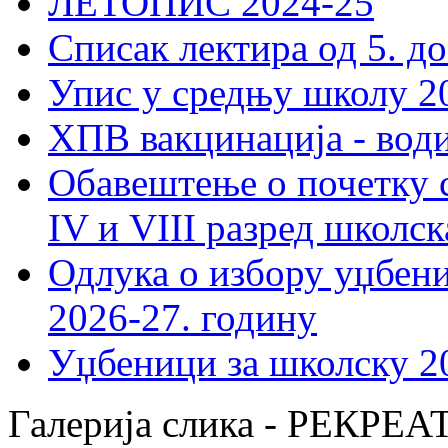
ЛЕТОПИС 2024-25
Списак лектира од 5. до
Упис у средњу школу 20
ХПВ вакцинација - вод
Обавештење о почетку 
IV и VIII разред школск
Одлука о избору уџбеник
2026-27. годину
Уџбеници за школску 2
Галерија слика - РЕКР