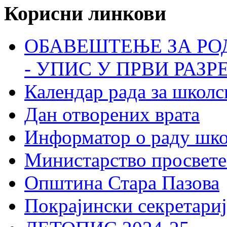
Корисни линкови
ОБАВЕШТЕЊЕ ЗА РО
- УПИС У ПРВИ РАЗР
Календар рада за школс
Дан отворених врата
Информатор о раду шк
Министарство просвете
Општина Стара Пазова
Покрајински секретариј