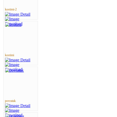
kostimi-2
kostimi
povratak