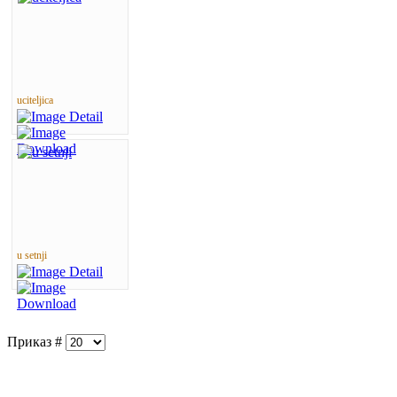
uciteljica
u setnji
Приказ #