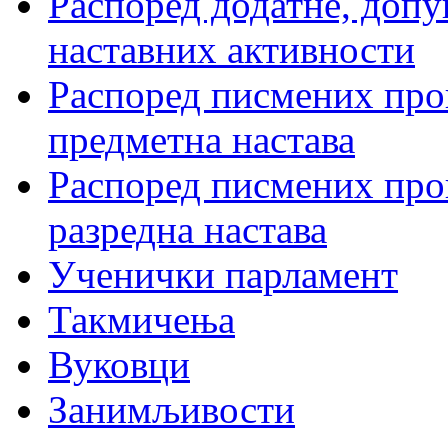
Распоред додатне, допу
наставних активности
Распоред писмених пров
предметна настава
Распоред писмених пров
разредна настава
Ученички парламент
Такмичења
Вуковци
Занимљивости