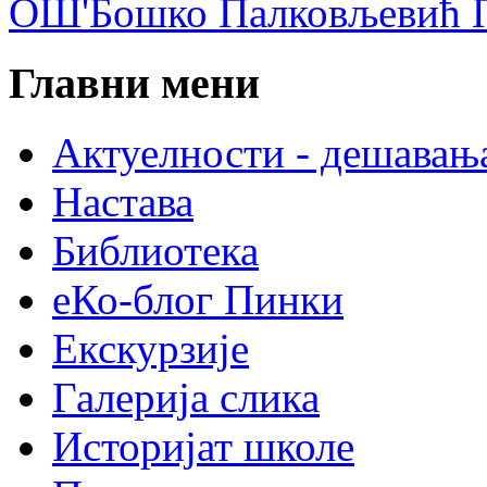
ОШ'Бошко Палковљевић П
Главни мени
Актуелности - дешавањ
Настава
Библиотека
еКо-блог Пинки
Екскурзије
Галерија слика
Историјат школе