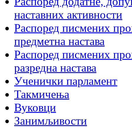
Распоред додатне, допу
наставних активности
Распоред писмених пров
предметна настава
Распоред писмених пров
разредна настава
Ученички парламент
Такмичења
Вуковци
Занимљивости