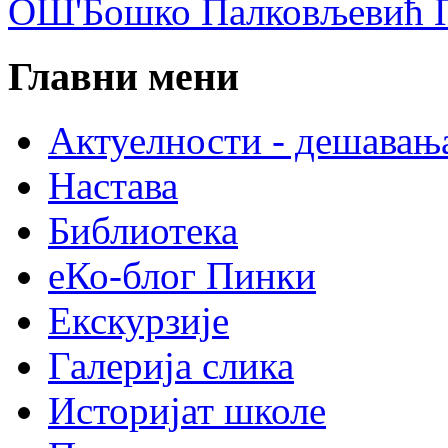
ОШ'Бошко Палковљевић П
Главни мени
Актуелности - дешавањ
Настава
Библиотека
еКо-блог Пинки
Екскурзије
Галерија слика
Историјат школе