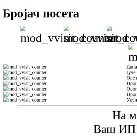
Бројач посета
Дана
Јуче
Ове 
Прош
Овог
Прош
Уку
На м
Ваш ИП: