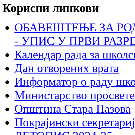
Корисни линкови
ОБАВЕШТЕЊЕ ЗА РО
- УПИС У ПРВИ РАЗР
Календар рада за школс
Дан отворених врата
Информатор о раду шк
Министарство просвете
Општина Стара Пазова
Покрајински секретариј