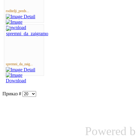
roditelji_preds...
spremni_da_zaig...
Приказ #
Powered 