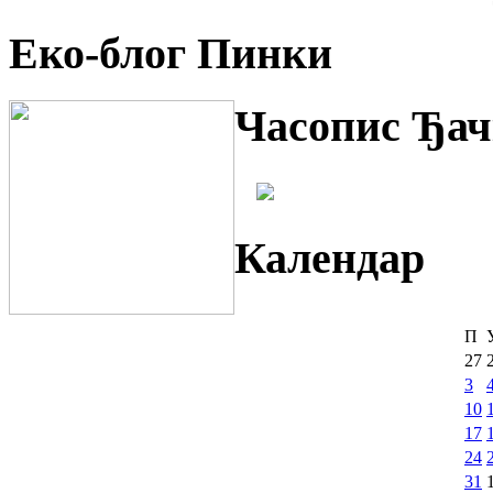
Еко-блог Пинки
Часопис Ђач
Календар
П
27
3
10
17
24
31