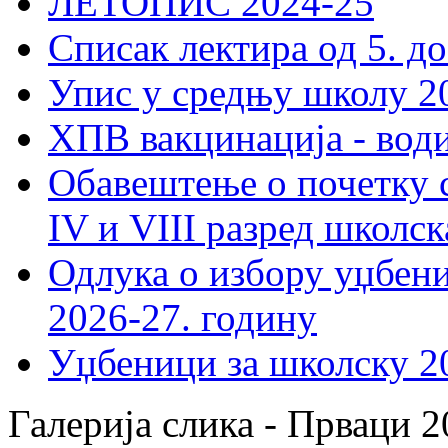
ЛЕТОПИС 2024-25
Списак лектира од 5. до
Упис у средњу школу 20
ХПВ вакцинација - вод
Обавештење о почетку 
IV и VIII разред школск
Одлука о избору уџбеник
2026-27. годину
Уџбеници за школску 2
Галерија слика - Прваци 