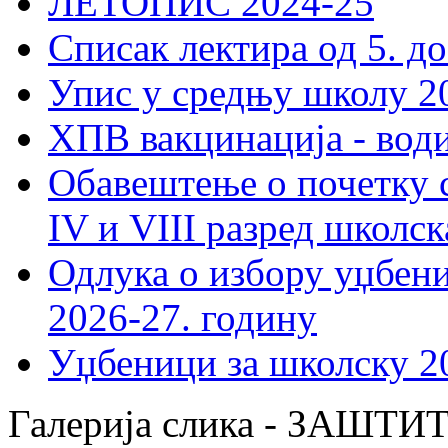
ЛЕТОПИС 2024-25
Списак лектира од 5. до
Упис у средњу школу 20
ХПВ вакцинација - вод
Обавештење о почетку 
IV и VIII разред школск
Одлука о избору уџбеник
2026-27. годину
Уџбеници за школску 2
Галерија слика - ЗАШТ