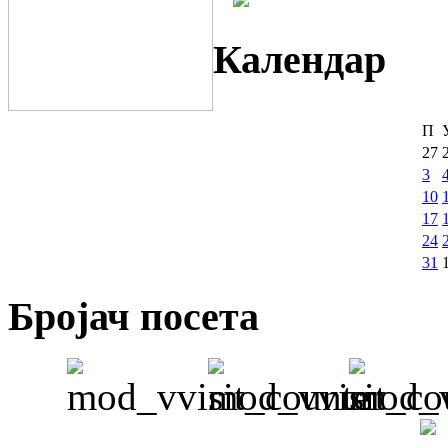
Календар
П
27
3
10
17
24
31
Бројач посета