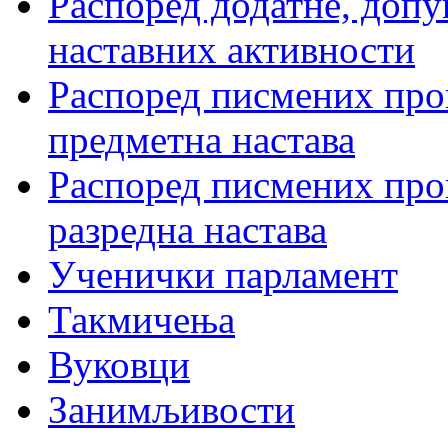
Распоред додатне, допу
наставних активности
Распоред писмених пров
предметна настава
Распоред писмених пров
разредна настава
Ученички парламент
Такмичења
Вуковци
Занимљивости