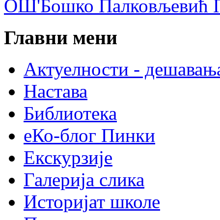
ОШ'Бошко Палковљевић П
Главни мени
Актуелности - дешавањ
Настава
Библиотека
еКо-блог Пинки
Екскурзије
Галерија слика
Историјат школе