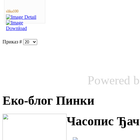
slika100
Приказ #
Powered 
Еко-блог Пинки
Часопис Ђач