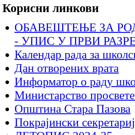
Корисни линкови
ОБАВЕШТЕЊЕ ЗА РО
- УПИС У ПРВИ РАЗР
Календар рада за школс
Дан отворених врата
Информатор о раду шк
Министарство просвете
Општина Стара Пазова
Покрајински секретариј