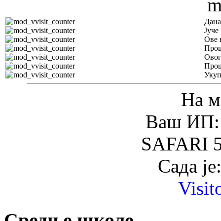
Дана
Јуче
Ове 
Прош
Овог
Прош
Уку
На м
Ваш ИП: 
SAFARI 5
Сада је
Visit
Средње школе