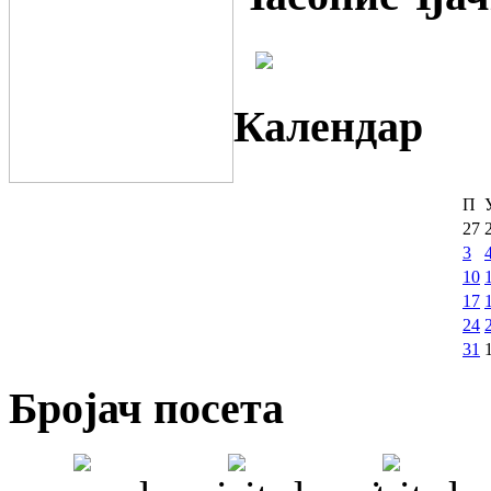
Календар
П
27
3
10
17
24
31
Бројач посета