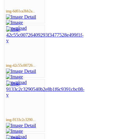
img-6d61ca3bb2a...
img-42c55c00726...
img-9133c2c3290...