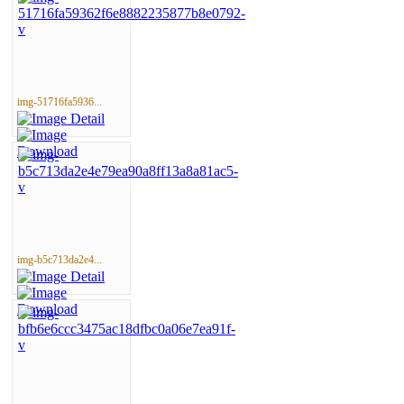
img-51716fa5936...
img-b5c713da2e4...