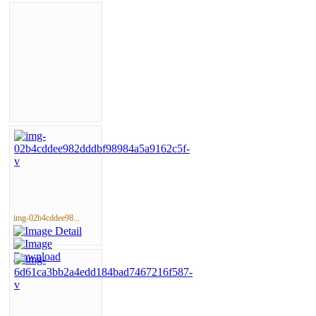
img-02b4cddee98...