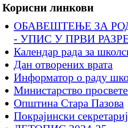
Корисни линкови
ОБАВЕШТЕЊЕ ЗА РО
- УПИС У ПРВИ РАЗР
Календар рада за школс
Дан отворених врата
Информатор о раду шк
Министарство просвете
Општина Стара Пазова
Покрајински секретариј