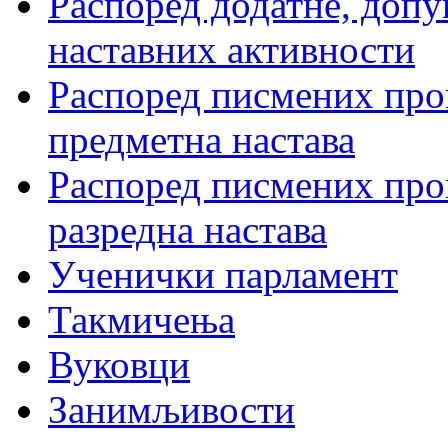
Распоред додатне, допу
наставних активности
Распоред писмених пров
предметна настава
Распоред писмених пров
разредна настава
Ученички парламент
Такмичења
Вуковци
Занимљивости