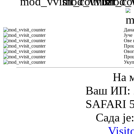
Дана
Јуче
Ове 
Прош
Овог
Прош
Уку
На 
Ваш ИП: 
SAFARI 5
Сада је
Visit