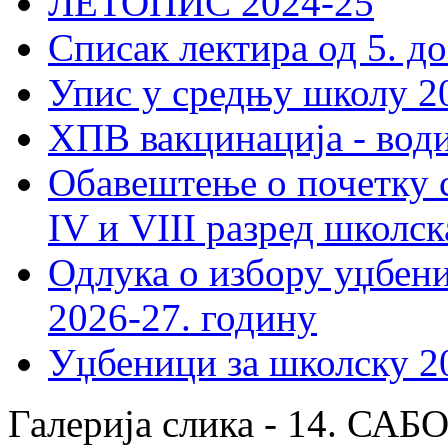
ЛЕТОПИС 2024-25
Списак лектира од 5. до
Упис у средњу школу 20
ХПВ вакцинација - вод
Обавештење о почетку 
IV и VIII разред школск
Одлука о избору уџбеник
2026-27. годину
Уџбеници за школску 2
Галерија слика - 14. 