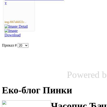
img-f667a8df22c...
Приказ #
Powered 
Еко-блог Пинки
Часопис Ђач