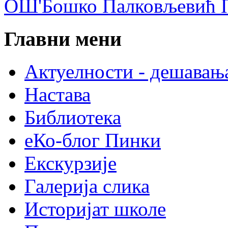
ОШ'Бошко Палковљевић П
Главни мени
Актуелности - дешавањ
Настава
Библиотека
еКо-блог Пинки
Екскурзије
Галерија слика
Историјат школе