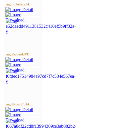
img-bfb6e6ccc34...
img-e52daedd491...
img-f6fdec17514...