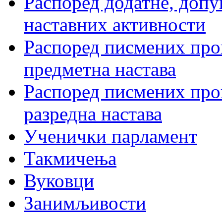
Распоред додатне, допу
наставних активности
Распоред писмених пров
предметна настава
Распоред писмених пров
разредна настава
Ученички парламент
Такмичења
Вуковци
Занимљивости