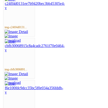
img-c24ff4d0131...
img-cbfb3006891...