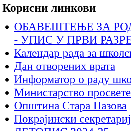
Корисни линкови
ОБАВЕШТЕЊЕ ЗА РО
- УПИС У ПРВИ РАЗР
Календар рада за школс
Дан отворених врата
Информатор о раду шк
Министарство просвете
Општина Стара Пазова
Покрајински секретариј