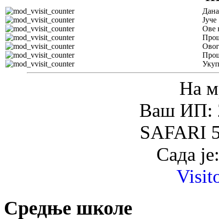
Дана
Јуче
Ове 
Прош
Овог
Прош
Уку
На м
Ваш ИП: 
SAFARI 5
Сада је
Visit
Средње школе