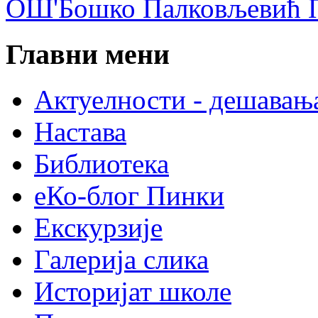
ОШ'Бошко Палковљевић П
Главни мени
Актуелности - дешавањ
Настава
Библиотека
еКо-блог Пинки
Екскурзије
Галерија слика
Историјат школе