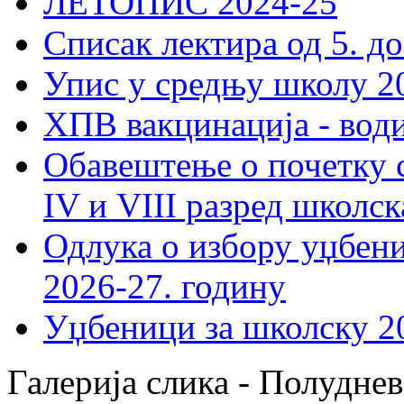
ЛЕТОПИС 2024-25
Списак лектира од 5. до
Упис у средњу школу 20
ХПВ вакцинација - вод
Обавештење о почетку 
IV и VIII разред школск
Одлука о избору уџбеник
2026-27. годину
Уџбеници за школску 2
Галерија слика - Полуднев