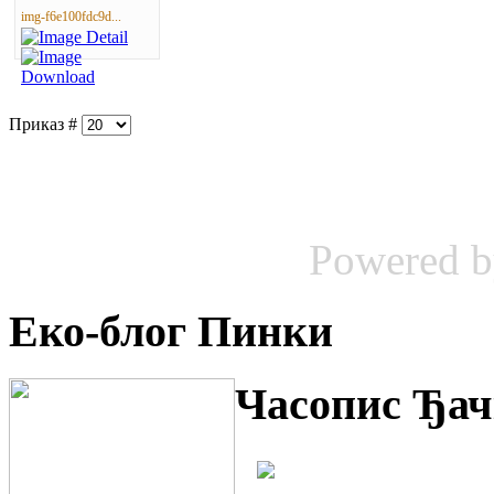
img-f6e100fdc9d...
Приказ #
Powered 
Еко-блог Пинки
Часопис Ђач