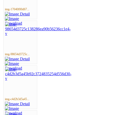
img-17040f00d67...
img-98654d3725c...
img-c4d2b3d5a45...