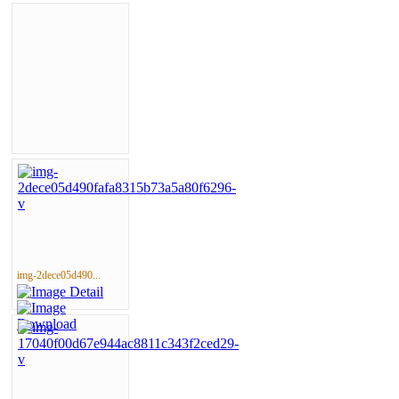
img-2dece05d490...