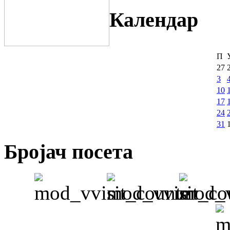
Календар
П
27
3
10
17
24
31
Бројач посета