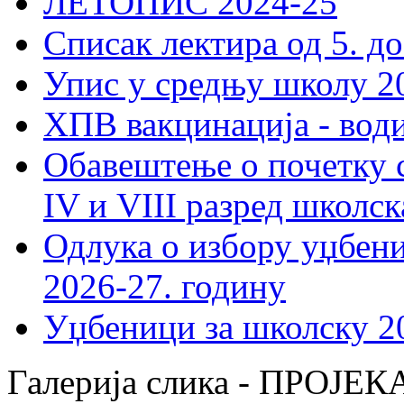
ЛЕТОПИС 2024-25
Списак лектира од 5. до
Упис у средњу школу 20
ХПВ вакцинација - вод
Обавештење о почетку 
IV и VIII разред школск
Одлука о избору уџбеник
2026-27. годину
Уџбеници за школску 2
Галерија слика - ПРОЈ