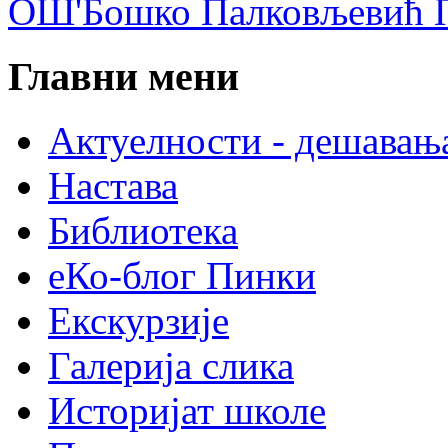
ОШ'Бошко Палковљевић П
Главни мени
Актуелности - дешавањ
Настава
Библиотека
еКо-блог Пинки
Екскурзије
Галерија слика
Историјат школе