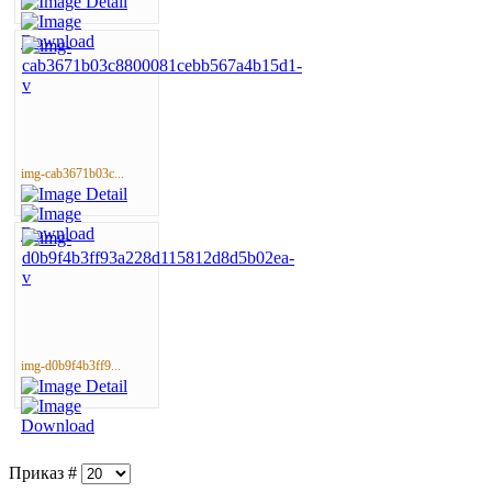
img-cab3671b03c...
img-d0b9f4b3ff9...
Приказ #