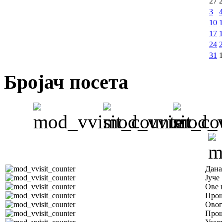
27
3
10
17
24
31
Бројач посета
Дана
Јуче
Ове 
Прош
Овог
Прош