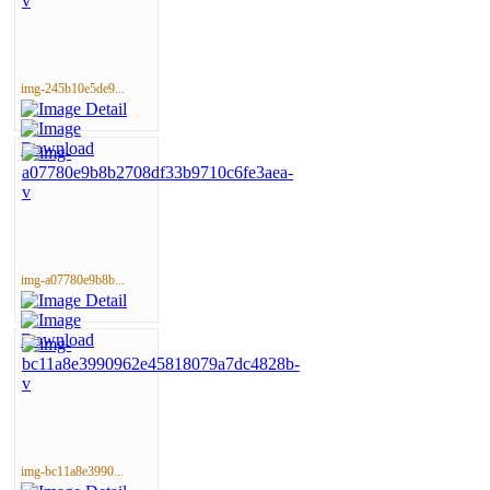
img-245b10e5de9...
img-a07780e9b8b...
img-bc11a8e3990...