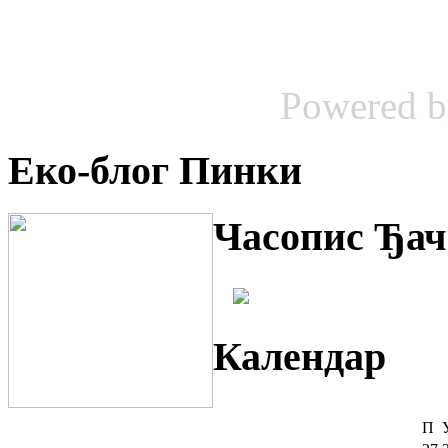
Powered 
Еко-блог Пинки
Часопис Ђач
Календар
П