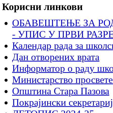
Корисни линкови
ОБАВЕШТЕЊЕ ЗА РО
- УПИС У ПРВИ РАЗР
Календар рада за школс
Дан отворених врата
Информатор о раду шк
Министарство просвете
Општина Стара Пазова
Покрајински секретариј