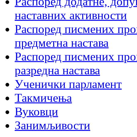
Распоред додатне, допу
наставних активности
Распоред писмених пров
предметна настава
Распоред писмених пров
разредна настава
Ученички парламент
Такмичења
Вуковци
Занимљивости