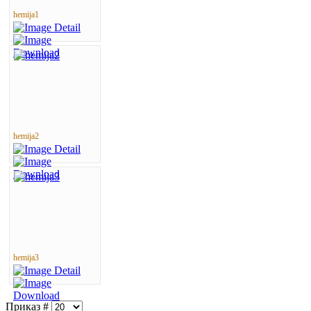
hemija1
hemija2
hemija3
Приказ #