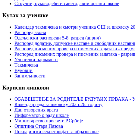
Стручни, руководећи и саветодавни органи школе
Кутак за ученике
Календар такмичења и смотри ученика ОШ за школску 20
Распоред звона
Одељенски распореди 5-8. разред (април)
Распоред додатне, допунске наставе и слободних настав
Распоред писмених провера и писмених задатака - предме
Распоред писмених провера и писмених задатака - разред
Ученички парламент
Такмичења
Вуковци
Занимљивости
Корисни линкови
ОБАВЕШТЕЊЕ ЗА РОДИТЕЉЕ БУДУЋИХ ПРВАКА - У
Календар рада за школску 2025-26. годину
Дан отворених врата
Информатор о раду школе
Министарство просвете Р.Србије
Општина Стара Пазова
Покрајински секретаријат за образовање