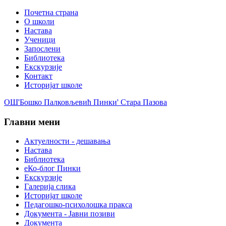
Почетна страна
О школи
Настава
Ученици
Запослени
Библиотека
Екскурзије
Контакт
Историјат школе
ОШ'Бошко Палковљевић Пинки' Стара Пазова
Главни мени
Актуелности - дешавања
Настава
Библиотека
еКо-блог Пинки
Екскурзије
Галерија слика
Историјат школе
Педагошко-психолошка пракса
Документа - Јавни позиви
Документа