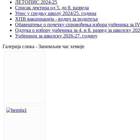
ЛЕТОПИС 2024-25
Списак лектира од 5. до 8. разреда
Упис у средњу школу 2024/25. година
ХПВ вакцинација - водич за родитеље
Обавештење о почетку спровођења избора уџбеника за IV 
Одлука о избору уџбеника за 4. и 8. разред за школску 20
Уџбеници за школску 2026-27. годину
Галерија слика - Занимљив час хемије