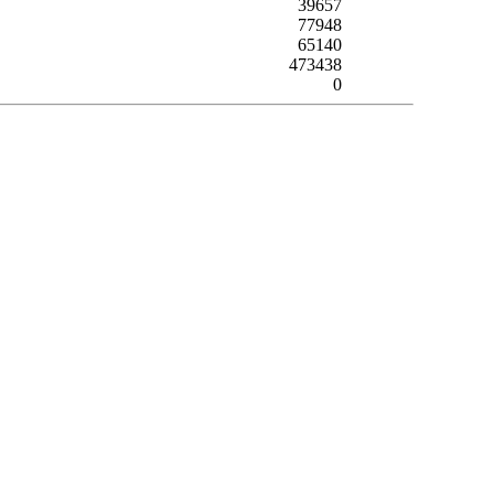
39657
77948
65140
473438
0