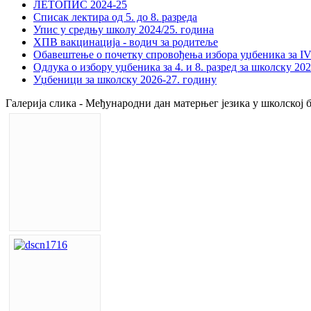
ЛЕТОПИС 2024-25
Списак лектира од 5. до 8. разреда
Упис у средњу школу 2024/25. година
ХПВ вакцинација - водич за родитеље
Обавештење о почетку спровођења избора уџбеника за IV 
Одлука о избору уџбеника за 4. и 8. разред за школску 20
Уџбеници за школску 2026-27. годину
Галерија слика - Међународни дан матерњег језика у школској