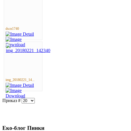
dscn1740
img_20180221_14...
Приказ #
Еко-блог Пинки