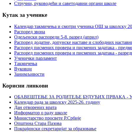
Стручни, руководећи и саветодавни органи школе
Кутак за ученике
Календар такмичења и смотри ученика ОШ за школску 20
Распоред звона
Одељенски распореди 5-8. разред (април)
Распоред додатне, допунске наставе и слободних настав
Распоред писмених провера и писмених задатака - предме
Распоред писмених провера и писмених задатака - разред
Ученички парламент
Такмичења
Вуковци
Занимљивости
Корисни линкови
ОБАВЕШТЕЊЕ ЗА РОДИТЕЉЕ БУДУЋИХ ПРВАКА - У
Календар рада за школску 2025-26. годину
Дан отворених врата
Информатор о раду школе
Министарство просвете Р.Србије
Општина Стара Пазова
Покрајински секретаријат за образовање