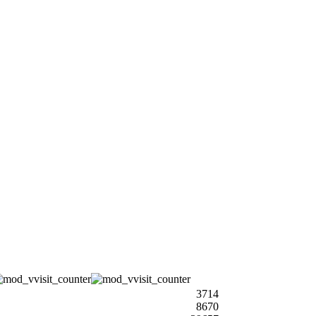
3714
8670