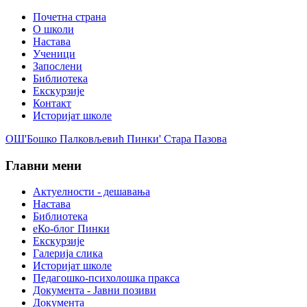
Почетна страна
О школи
Настава
Ученици
Запослени
Библиотека
Екскурзије
Контакт
Историјат школе
ОШ'Бошко Палковљевић Пинки' Стара Пазова
Главни мени
Актуелности - дешавања
Настава
Библиотека
еКо-блог Пинки
Екскурзије
Галерија слика
Историјат школе
Педагошко-психолошка пракса
Документа - Јавни позиви
Документа