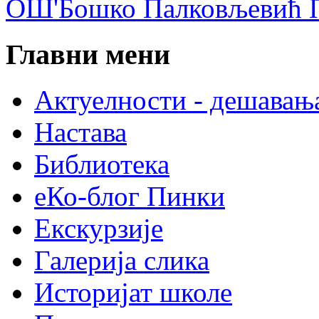
ОШ'Бошко Палковљевић П
Главни мени
Актуелности - дешавањ
Настава
Библиотека
еКо-блог Пинки
Екскурзије
Галерија слика
Историјат школе