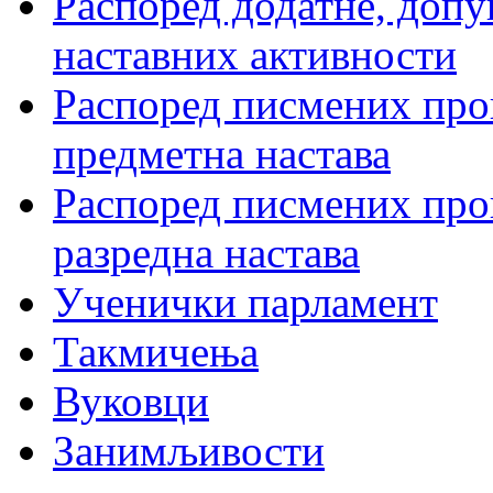
Распоред додатне, допу
наставних активности
Распоред писмених пров
предметна настава
Распоред писмених пров
разредна настава
Ученички парламент
Такмичења
Вуковци
Занимљивости