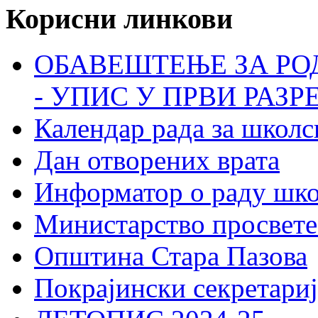
Корисни линкови
ОБАВЕШТЕЊЕ ЗА РО
- УПИС У ПРВИ РАЗР
Календар рада за школс
Дан отворених врата
Информатор о раду шк
Министарство просвете
Општина Стара Пазова
Покрајински секретариј