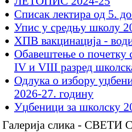
ЛЕТОПИС 2024-25
Списак лектира од 5. до
Упис у средњу школу 20
ХПВ вакцинација - вод
Обавештење о почетку 
IV и VIII разред школск
Одлука о избору уџбеник
2026-27. годину
Уџбеници за школску 2
Галерија слика - СВЕ