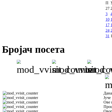
П
27
3
10
17
24
31
Бројач посета
Дана
Јуче
Ове 
Прош
Овог