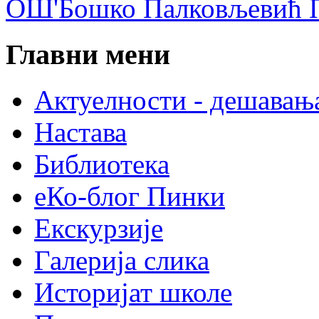
ОШ'Бошко Палковљевић П
Главни мени
Актуелности - дешавањ
Настава
Библиотека
еКо-блог Пинки
Екскурзије
Галерија слика
Историјат школе