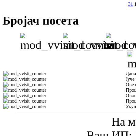
31
Бројач посета
Дана
Јуче
Ове 
Прош
Овог
Прош
Уку
На м
Ваш ИП: 