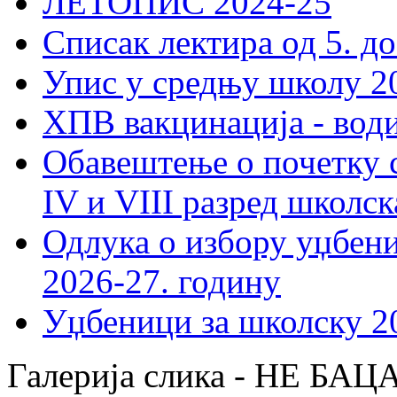
ЛЕТОПИС 2024-25
Списак лектира од 5. до
Упис у средњу школу 20
ХПВ вакцинација - вод
Обавештење о почетку 
IV и VIII разред школск
Одлука о избору уџбеник
2026-27. годину
Уџбеници за школску 2
Галерија слика - НЕ Б