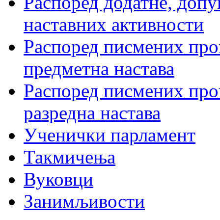
Распоред додатне, допу
наставних активности
Распоред писмених пров
предметна настава
Распоред писмених пров
разредна настава
Ученички парламент
Такмичења
Вуковци
Занимљивости