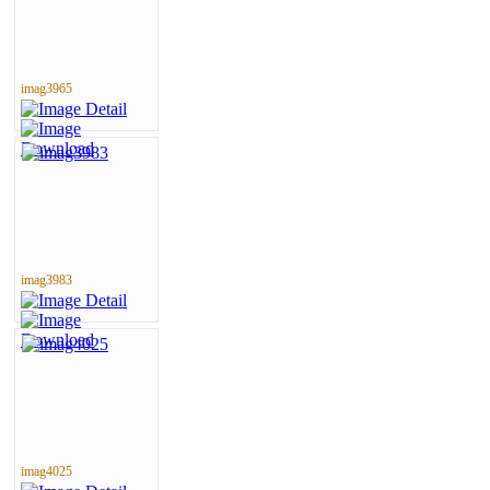
imag3965
imag3983
imag4025