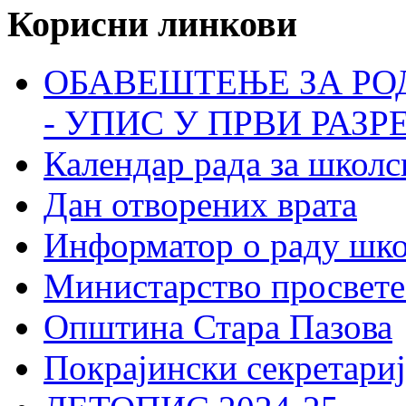
Корисни линкови
ОБАВЕШТЕЊЕ ЗА РО
- УПИС У ПРВИ РАЗР
Календар рада за школс
Дан отворених врата
Информатор о раду шк
Министарство просвете
Општина Стара Пазова
Покрајински секретариј