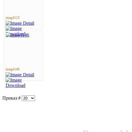
imag4123
imag4146
Приказ #