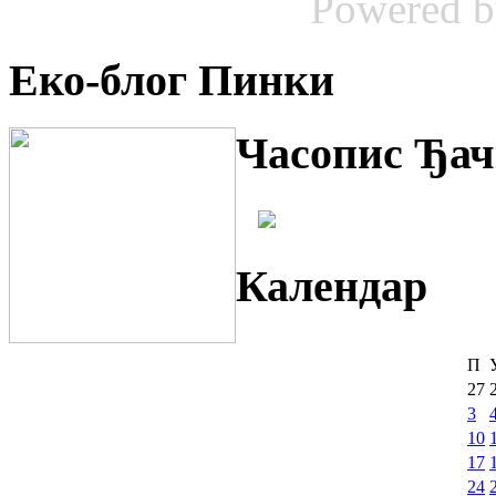
Powered 
Еко-блог Пинки
Часопис Ђач
Календар
П
27
3
10
17
24