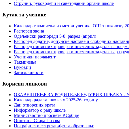
Стручни, руководећи и саветодавни органи школе
Кутак за ученике
Календар такмичења и смотри ученика ОШ за школску 20
Распоред звона
Одељенски распореди 5-8. разред (април)
Распоред додатне, допунске наставе и слободних настав
Распоред писмених провера и писмених задатака - предме
Распоред писмених провера и писмених задатака - разред
Ученички парламент
Такмичења
Вуковци
Занимљивости
Корисни линкови
ОБАВЕШТЕЊЕ ЗА РОДИТЕЉЕ БУДУЋИХ ПРВАКА - У
Календар рада за школску 2025-26. годину
Дан отворених врата
Информатор о раду школе
Министарство просвете Р.Србије
Општина Стара Пазова
Покрајински секретаријат за образовање