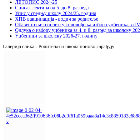
ЛЕТОПИС 2024-25
Списак лектира од 5. до 8. разреда
Упис у средњу школу 2024/25. година
ХПВ вакцинација - водич за родитеље
Обавештење о почетку спровођења избора уџбеника за IV 
Одлука о избору уџбеника за 4. и 8. разред за школску 20
Уџбеници за школску 2026-27. годину
Галерија слика - Родитељи и школа поново сарађују