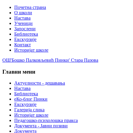
Почетна страна
О школи
Настава
Ученици
Запослени
Библиотека
Екскурзије
Контакт
Историјат школе
ОШ'Бошко Палковљевић Пинки' Стара Пазова
Главни мени
Актуелности - дешавања
Настава
Библиотека
еКо-блог Пинки
Екскурзије
Галерија слика
Историјат школе
Педагошко-психолошка пракса
Документа - Јавни позиви
Документа