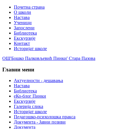
Почетна страна
О школи
Настава
Ученици
Запослени
Библиотека
Екскурзије
Контакт
Историјат школе
ОШ'Бошко Палковљевић Пинки' Стара Пазова
Главни мени
Актуелности - дешавања
Настава
Библиотека
еКо-блог Пинки
Екскурзије
Галерија слика
Историјат школе
Педагошко-психолошка пракса
Документа - Јавни позиви
Документа