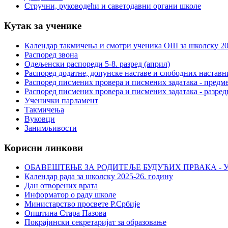
Стручни, руководећи и саветодавни органи школе
Кутак за ученике
Календар такмичења и смотри ученика ОШ за школску 20
Распоред звона
Одељенски распореди 5-8. разред (април)
Распоред додатне, допунске наставе и слободних настав
Распоред писмених провера и писмених задатака - предме
Распоред писмених провера и писмених задатака - разред
Ученички парламент
Такмичења
Вуковци
Занимљивости
Корисни линкови
ОБАВЕШТЕЊЕ ЗА РОДИТЕЉЕ БУДУЋИХ ПРВАКА - У
Календар рада за школску 2025-26. годину
Дан отворених врата
Информатор о раду школе
Министарство просвете Р.Србије
Општина Стара Пазова
Покрајински секретаријат за образовање