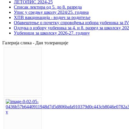
ЛЕТОПИС 2024-25
Списак лектира од 5. до 8. разреда
Упис у средњу школу 2024/25. година
ХПВ вакцинација - водич за родитеље
Обавештење о почетку спровођења избора уџбеника за IV 
Одлука о избору уџбеника за 4. и 8. разред за школску 20
Уџбеници за школску 2026-27. годину
Галерија слика - Дан толеранције