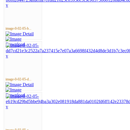
image-0-02-05-b...
image-0-02-05-d...