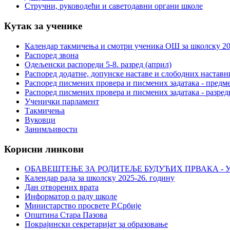
Стручни, руководећи и саветодавни органи школе
Кутак за ученике
Календар такмичења и смотри ученика ОШ за школску 20
Распоред звона
Одељенски распореди 5-8. разред (април)
Распоред додатне, допунске наставе и слободних настав
Распоред писмених провера и писмених задатака - предме
Распоред писмених провера и писмених задатака - разред
Ученички парламент
Такмичења
Вуковци
Занимљивости
Корисни линкови
ОБАВЕШТЕЊЕ ЗА РОДИТЕЉЕ БУДУЋИХ ПРВАКА - У
Календар рада за школску 2025-26. годину
Дан отворених врата
Информатор о раду школе
Министарство просвете Р.Србије
Општина Стара Пазова
Покрајински секретаријат за образовање