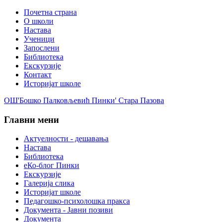
Почетна страна
О школи
Настава
Ученици
Запослени
Библиотека
Екскурзије
Контакт
Историјат школе
ОШ'Бошко Палковљевић Пинки' Стара Пазова
Главни мени
Актуелности - дешавања
Настава
Библиотека
еКо-блог Пинки
Екскурзије
Галерија слика
Историјат школе
Педагошко-психолошка пракса
Документа - Јавни позиви
Документа