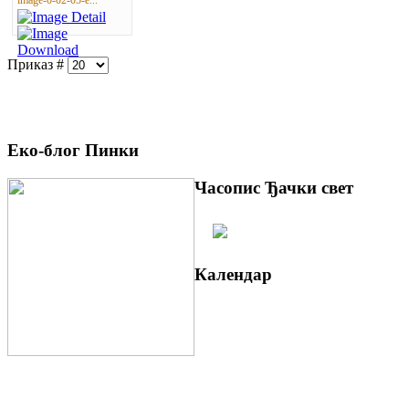
image-0-02-05-e...
Приказ #
Еко-блог Пинки
Часопис Ђачки свет
Календар