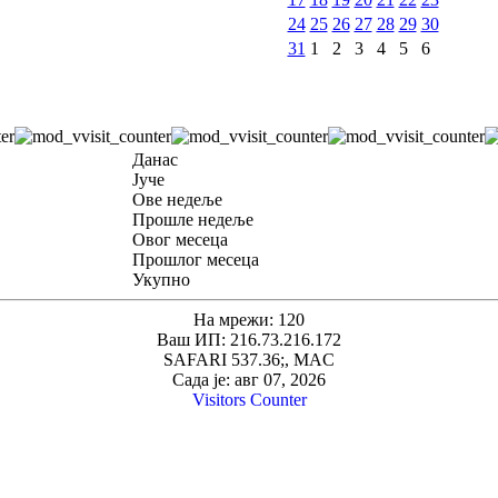
24
25
26
27
28
29
30
31
1
2
3
4
5
6
Данас
Јуче
Ове недеље
Прошле недеље
Овог месеца
Прошлог месеца
Укупно
На мрежи: 120
Ваш ИП: 216.73.216.172
SAFARI 537.36;, MAC
Сада је: авг 07, 2026
Visitors Counter