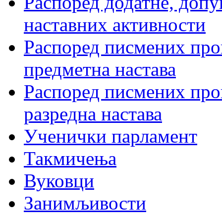
Распоред додатне, допу
наставних активности
Распоред писмених пров
предметна настава
Распоред писмених пров
разредна настава
Ученички парламент
Такмичења
Вуковци
Занимљивости