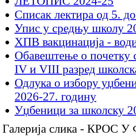
ЛЕТОПИС 2024-25
Списак лектира од 5. до
Упис у средњу школу 20
ХПВ вакцинација - вод
Обавештење о почетку 
IV и VIII разред школск
Одлука о избору уџбеник
2026-27. годину
Уџбеници за школску 2
Галерија слика - КРО