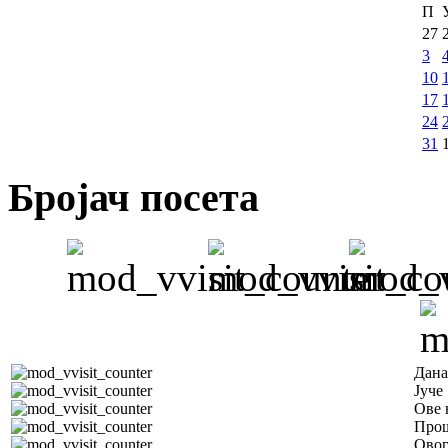
П
27
3
10
17
24
31
Бројач посета
Дана
Јуче
Ове 
Прош
Овог