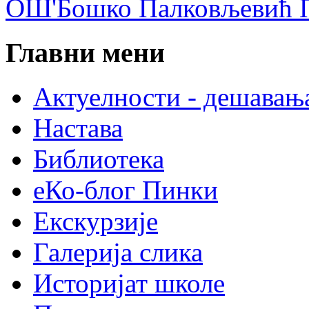
ОШ'Бошко Палковљевић П
Главни мени
Актуелности - дешавањ
Настава
Библиотека
еКо-блог Пинки
Екскурзије
Галерија слика
Историјат школе