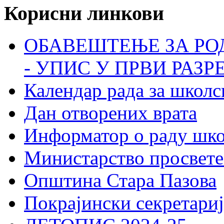
Корисни линкови
ОБАВЕШТЕЊЕ ЗА РО
- УПИС У ПРВИ РАЗР
Календар рада за школс
Дан отворених врата
Информатор о раду шк
Министарство просвете
Општина Стара Пазова
Покрајински секретариј