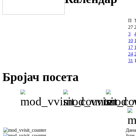
П
27
3
10
17
24
31
Бројач посета
Дана
Јуче