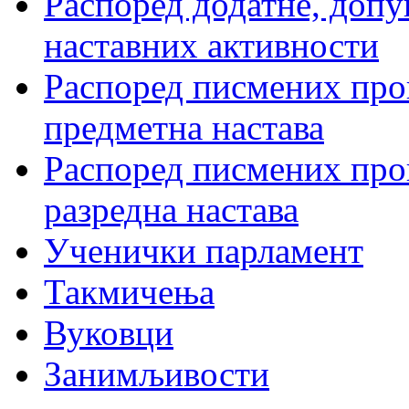
Распоред додатне, допу
наставних активности
Распоред писмених пров
предметна настава
Распоред писмених пров
разредна настава
Ученички парламент
Такмичења
Вуковци
Занимљивости