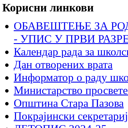
Корисни линкови
ОБАВЕШТЕЊЕ ЗА РО
- УПИС У ПРВИ РАЗР
Календар рада за школс
Дан отворених врата
Информатор о раду шк
Министарство просвете
Општина Стара Пазова
Покрајински секретариј