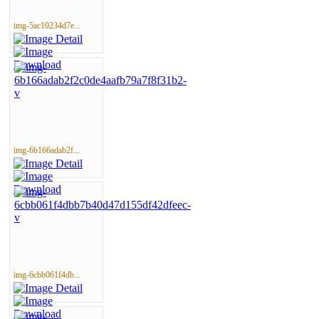
img-5ac10234d7e...
img-6b166adab2f...
img-6cbb061f4db...