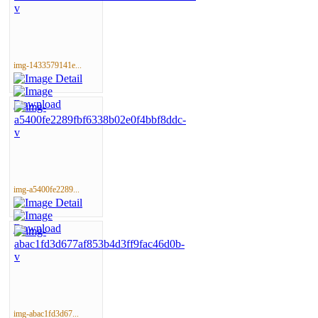
img-1433579141e...
img-a5400fe2289...
img-abac1fd3d67...