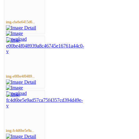
img-cbebe6415d6...
img-e00be4f0489...
img-fc4d6be5e9a...