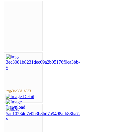
img-3ec3081b823...