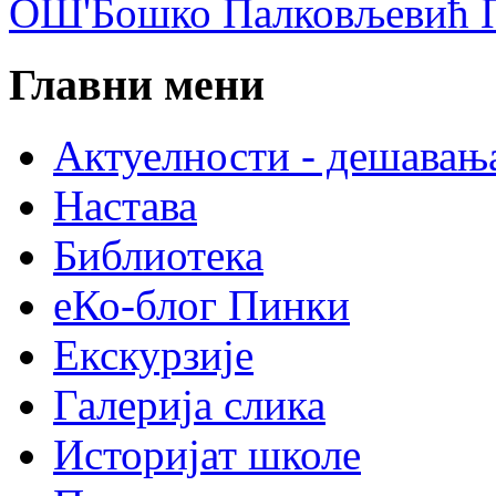
ОШ'Бошко Палковљевић П
Главни мени
Актуелности - дешавањ
Настава
Библиотека
еКо-блог Пинки
Екскурзије
Галерија слика
Историјат школе