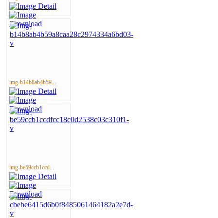
img-b14b8ab4b59...
img-be59ccb1ccd...