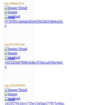
img-38b0dea7fe3...
img-971f59514e6...
img-192545b8789...