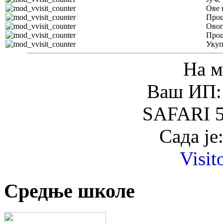
Ове 
Прош
Овог
Прош
Уку
На м
Ваш ИП: 
SAFARI 5
Сада је
Visit
Средње школе