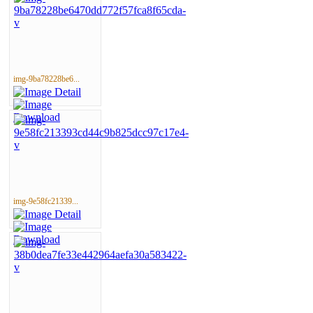
img-9ba78228be6...
img-9e58fc21339...