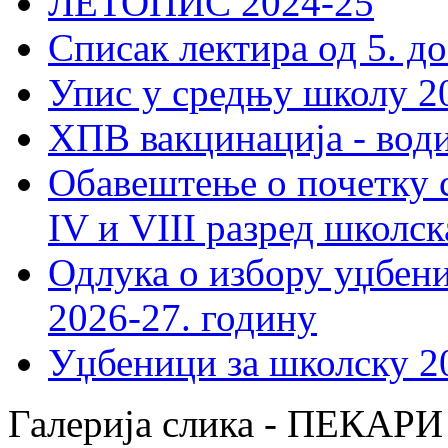
ЛЕТОПИС 2024-25
Списак лектира од 5. до
Упис у средњу школу 20
ХПВ вакцинација - вод
Обавештење о почетку 
IV и VIII разред школск
Одлука о избору уџбеник
2026-27. годину
Уџбеници за школску 2
Галерија слика - ПЕКАРИ