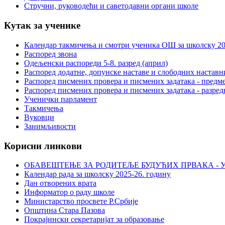
Стручни, руководећи и саветодавни органи школе
Кутак за ученике
Календар такмичења и смотри ученика ОШ за школску 20
Распоред звона
Одељенски распореди 5-8. разред (април)
Распоред додатне, допунске наставе и слободних настав
Распоред писмених провера и писмених задатака - предме
Распоред писмених провера и писмених задатака - разред
Ученички парламент
Такмичења
Вуковци
Занимљивости
Корисни линкови
ОБАВЕШТЕЊЕ ЗА РОДИТЕЉЕ БУДУЋИХ ПРВАКА - У
Календар рада за школску 2025-26. годину
Дан отворених врата
Информатор о раду школе
Министарство просвете Р.Србије
Општина Стара Пазова
Покрајински секретаријат за образовање