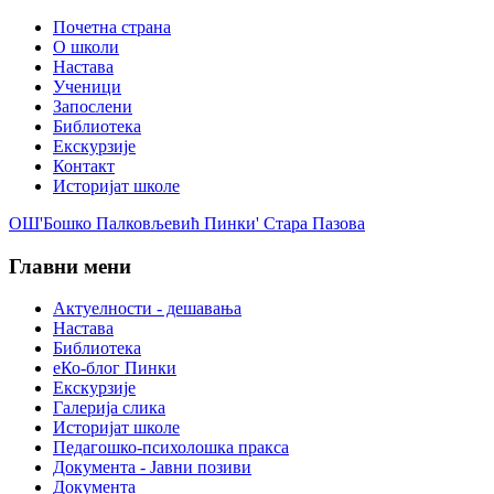
Почетна страна
О школи
Настава
Ученици
Запослени
Библиотека
Екскурзије
Контакт
Историјат школе
ОШ'Бошко Палковљевић Пинки' Стара Пазова
Главни мени
Актуелности - дешавања
Настава
Библиотека
еКо-блог Пинки
Екскурзије
Галерија слика
Историјат школе
Педагошко-психолошка пракса
Документа - Јавни позиви
Документа