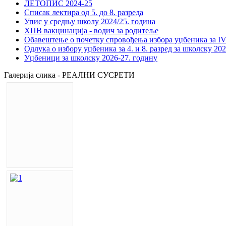
ЛЕТОПИС 2024-25
Списак лектира од 5. до 8. разреда
Упис у средњу школу 2024/25. година
ХПВ вакцинација - водич за родитеље
Обавештење о почетку спровођења избора уџбеника за IV 
Одлука о избору уџбеника за 4. и 8. разред за школску 20
Уџбеници за школску 2026-27. годину
Галерија слика - РЕАЛНИ СУСРЕТИ