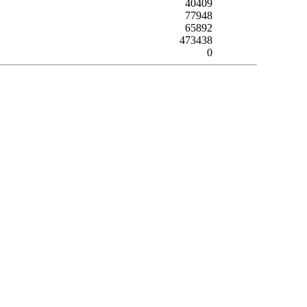
40409
77948
65892
473438
0