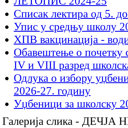
ЛЕТОПИС 2024-25
Списак лектира од 5. до
Упис у средњу школу 20
ХПВ вакцинација - вод
Обавештење о почетку 
IV и VIII разред школск
Одлука о избору уџбеник
2026-27. годину
Уџбеници за школску 2
Галерија слика - ДЕЧЈ