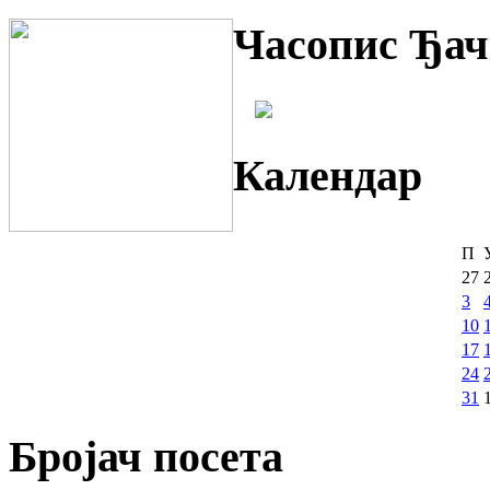
Часопис Ђач
Календар
П
27
3
10
17
24
31
Бројач посета