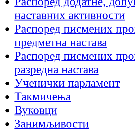
Распоред додатне, допу
наставних активности
Распоред писмених пров
предметна настава
Распоред писмених пров
разредна настава
Ученички парламент
Такмичења
Вуковци
Занимљивости