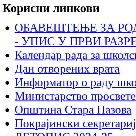
Корисни линкови
ОБАВЕШТЕЊЕ ЗА РО
- УПИС У ПРВИ РАЗР
Календар рада за школс
Дан отворених врата
Информатор о раду шк
Министарство просвете
Општина Стара Пазова
Покрајински секретариј