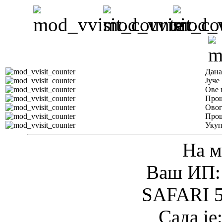
Дана
Јуче
Ове 
Прош
Овог
Прош
Уку
На м
Ваш ИП: 
SAFARI 5
Сада је