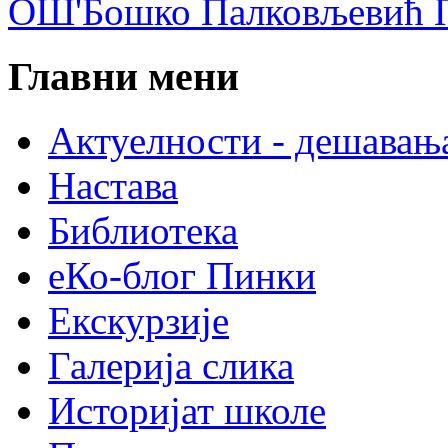
ОШ'Бошко Палковљевић П
Главни мени
Актуелности - дешавањ
Настава
Библиотека
еКо-блог Пинки
Екскурзије
Галерија слика
Историјат школе