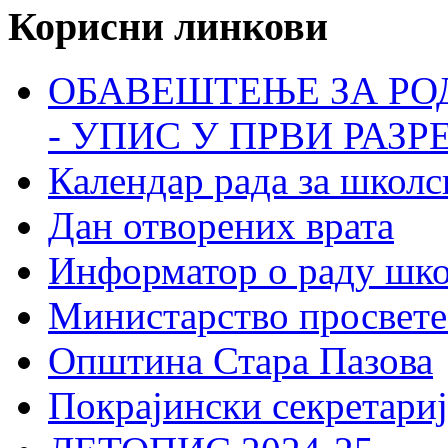
Корисни линкови
ОБАВЕШТЕЊЕ ЗА РО
- УПИС У ПРВИ РАЗР
Календар рада за школс
Дан отворених врата
Информатор о раду шк
Министарство просвете
Општина Стара Пазова
Покрајински секретариј