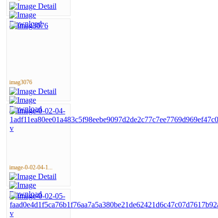
imag3076
image-0-02-04-1...