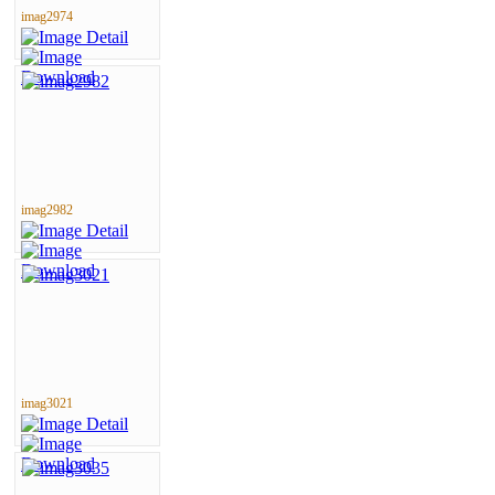
imag2974
imag2982
imag3021