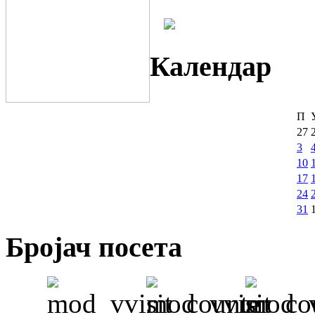
Календар
П
27
3
10
17
24
31
Бројач посета