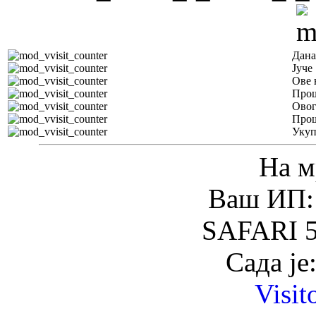
Дана
Јуче
Ове 
Прош
Овог
Прош
Уку
На м
Ваш ИП: 
SAFARI 5
Сада је
Visit