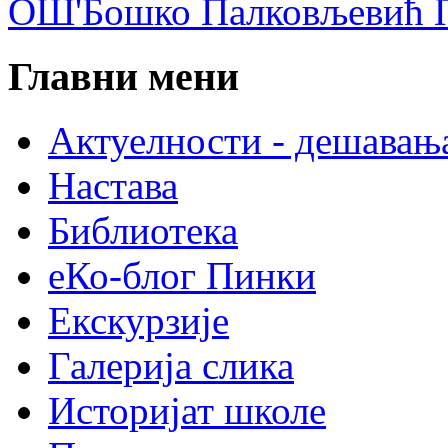
ОШ'Бошко Палковљевић П
Главни мени
Актуелности - дешавањ
Настава
Библиотека
еКо-блог Пинки
Екскурзије
Галерија слика
Историјат школе