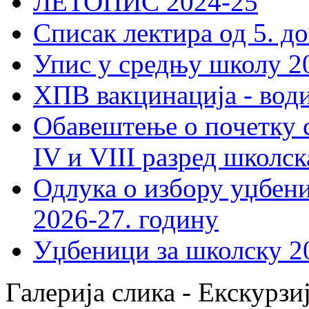
ЛЕТОПИС 2024-25
Списак лектира од 5. до
Упис у средњу школу 20
ХПВ вакцинација - вод
Обавештење о почетку 
IV и VIII разред школск
Одлука о избору уџбеник
2026-27. годину
Уџбеници за школску 2
Галерија слика - Екскурзи