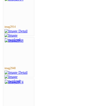
imag2914
imag2948