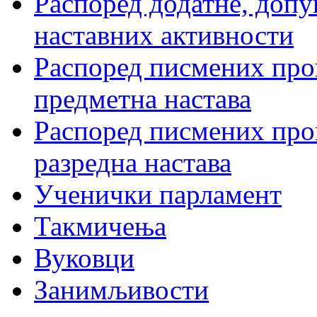
Распоред додатне, допу
наставних активности
Распоред писмених пров
предметна настава
Распоред писмених пров
разредна настава
Ученички парламент
Такмичења
Вуковци
Занимљивости