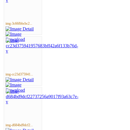
img-3c66fbbcbc2...
img-cc23d375941...
img-d684bd9dcf2...