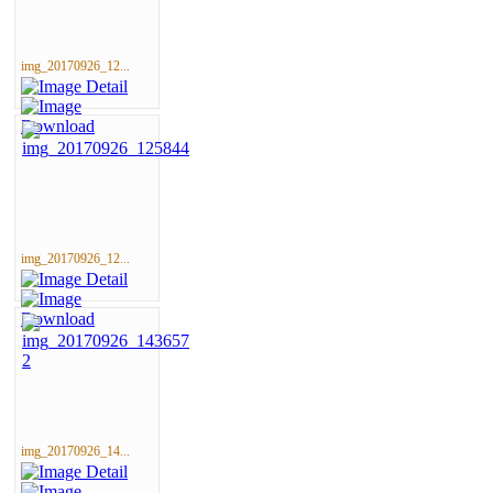
img_20170926_12...
img_20170926_12...
img_20170926_14...