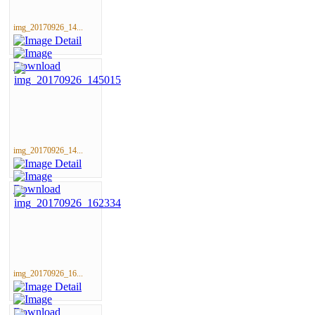
img_20170926_14...
img_20170926_14...
img_20170926_16...