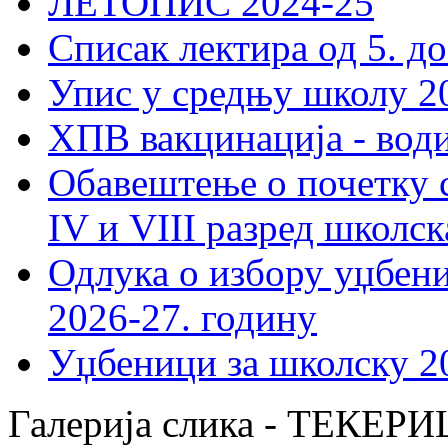
ЛЕТОПИС 2024-25
Списак лектира од 5. до
Упис у средњу школу 20
ХПВ вакцинација - вод
Обавештење о почетку 
IV и VIII разред школск
Одлука о избору уџбеник
2026-27. годину
Уџбеници за школску 2
Галерија слика - ТЕКЕ