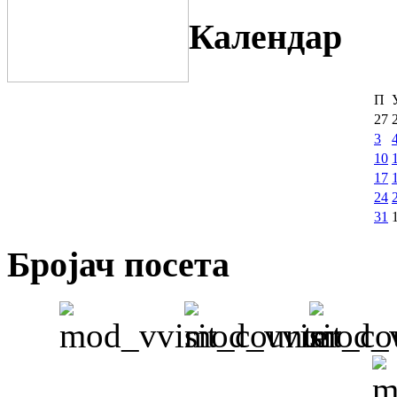
Календар
П
27
3
10
17
24
31
Бројач посета