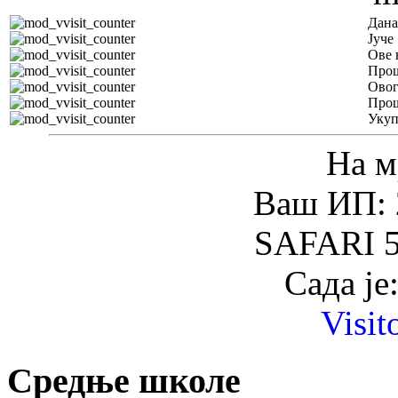
Дана
Јуче
Ове 
Прош
Овог
Прош
Уку
На м
Ваш ИП: 
SAFARI 5
Сада је
Visit
Средње школе