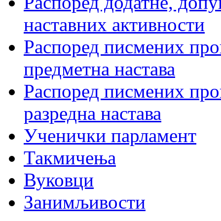
Распоред додатне, допу
наставних активности
Распоред писмених пров
предметна настава
Распоред писмених пров
разредна настава
Ученички парламент
Такмичења
Вуковци
Занимљивости