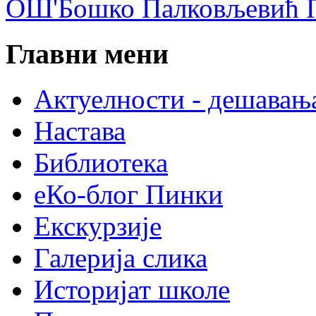
ОШ'Бошко Палковљевић П
Главни мени
Актуелности - дешавањ
Настава
Библиотека
еКо-блог Пинки
Екскурзије
Галерија слика
Историјат школе