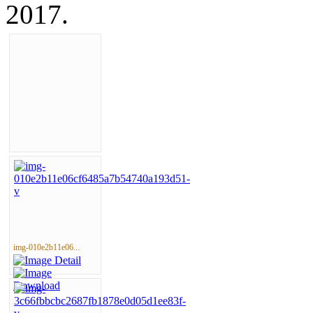
2017.
img-010e2b11e06...