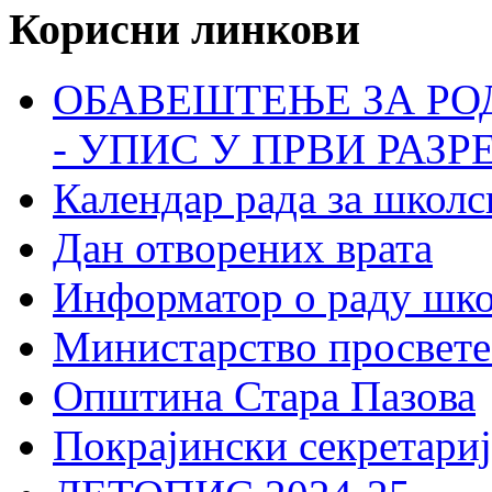
Корисни линкови
ОБАВЕШТЕЊЕ ЗА РО
- УПИС У ПРВИ РАЗР
Календар рада за школс
Дан отворених врата
Информатор о раду шк
Министарство просвете
Општина Стара Пазова
Покрајински секретариј