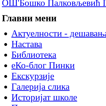
ОШ'Бошко Палковљевић П
Главни мени
Актуелности - дешавањ
Настава
Библиотека
еКо-блог Пинки
Екскурзије
Галерија слика
Историјат школе