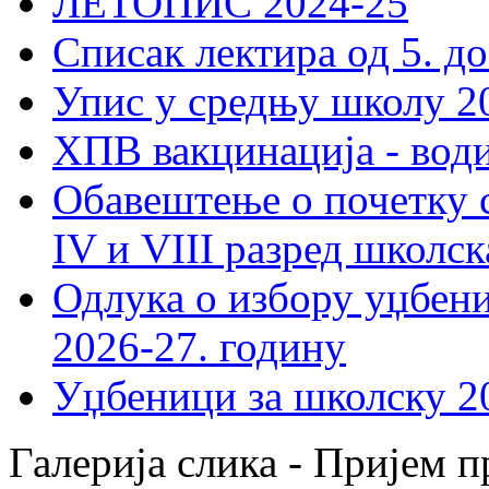
ЛЕТОПИС 2024-25
Списак лектира од 5. до
Упис у средњу школу 20
ХПВ вакцинација - вод
Обавештење о почетку 
IV и VIII разред школск
Одлука о избору уџбеник
2026-27. годину
Уџбеници за школску 2
Галерија слика - Пријем п