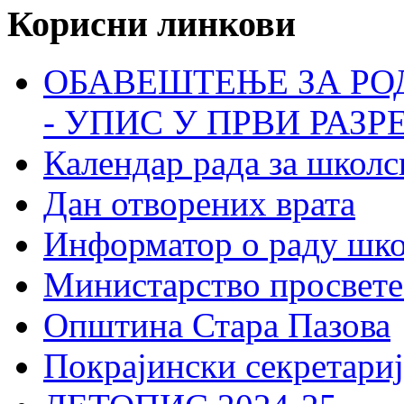
Корисни линкови
ОБАВЕШТЕЊЕ ЗА РО
- УПИС У ПРВИ РАЗР
Календар рада за школс
Дан отворених врата
Информатор о раду шк
Министарство просвете
Општина Стара Пазова
Покрајински секретариј