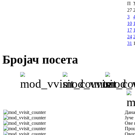
П
27
3
10
17
24
31
Бројач посета
Дана
Јуче
Ове 
Прош
Овог