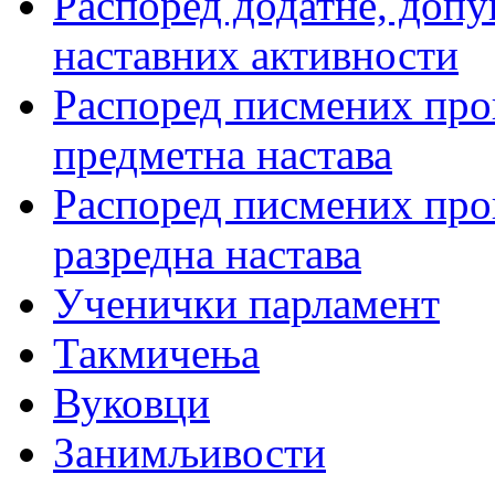
Распоред додатне, допу
наставних активности
Распоред писмених пров
предметна настава
Распоред писмених пров
разредна настава
Ученички парламент
Такмичења
Вуковци
Занимљивости