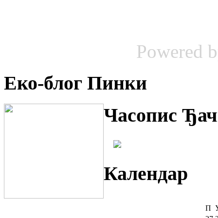
Powered 
Еко-блог Пинки
Часопис Ђач
Календар
П