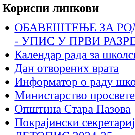
Корисни линкови
ОБАВЕШТЕЊЕ ЗА РО
- УПИС У ПРВИ РАЗР
Календар рада за школс
Дан отворених врата
Информатор о раду шк
Министарство просвете
Општина Стара Пазова
Покрајински секретариј