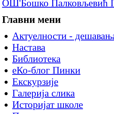
ОШ'Бошко Палковљевић П
Главни мени
Актуелности - дешавањ
Настава
Библиотека
еКо-блог Пинки
Екскурзије
Галерија слика
Историјат школе