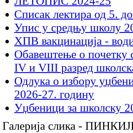
ЛЕТОПИС 2024-25
Списак лектира од 5. до
Упис у средњу школу 20
ХПВ вакцинација - вод
Обавештење о почетку 
IV и VIII разред школск
Одлука о избору уџбеник
2026-27. годину
Уџбеници за школску 2
Галерија слика - ПИНК