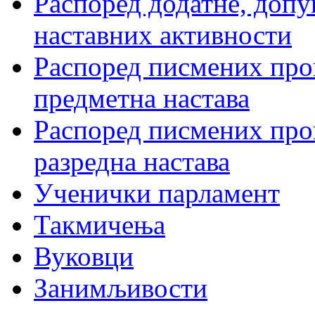
Распоред додатне, допу
наставних активности
Распоред писмених пров
предметна настава
Распоред писмених пров
разредна настава
Ученички парламент
Такмичења
Вуковци
Занимљивости