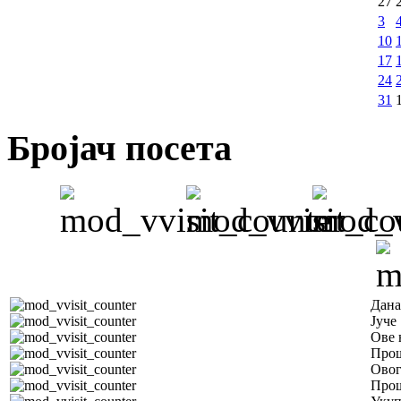
27
3
10
17
24
31
Бројач посета
Дана
Јуче
Ове 
Прош
Овог
Прош