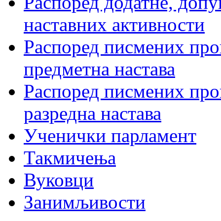
Распоред додатне, допу
наставних активности
Распоред писмених пров
предметна настава
Распоред писмених пров
разредна настава
Ученички парламент
Такмичења
Вуковци
Занимљивости