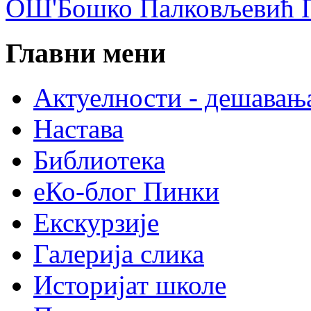
ОШ'Бошко Палковљевић П
Главни мени
Актуелности - дешавањ
Настава
Библиотека
еКо-блог Пинки
Екскурзије
Галерија слика
Историјат школе