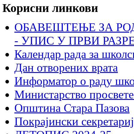
Корисни линкови
ОБАВЕШТЕЊЕ ЗА РО
- УПИС У ПРВИ РАЗР
Календар рада за школс
Дан отворених врата
Информатор о раду шк
Министарство просвете
Општина Стара Пазова
Покрајински секретариј