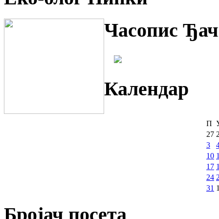
Часопис Ђач
Календар
П
27
3
10
17
24
31
Бројач посета