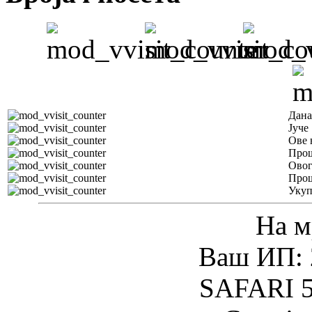
Дана
Јуче
Ове 
Прош
Овог
Прош
Уку
На м
Ваш ИП: 
SAFARI 5