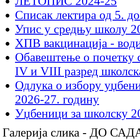
ЛЕТОПИС 2024-25
Списак лектира од 5. до
Упис у средњу школу 20
ХПВ вакцинација - вод
Обавештење о почетку 
IV и VIII разред школск
Одлука о избору уџбеник
2026-27. годину
Уџбеници за школску 2
Галерија слика - ДО 