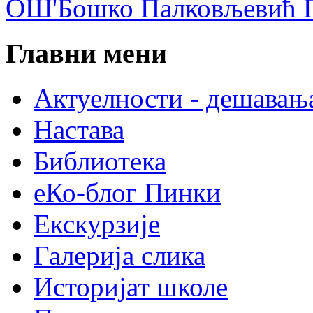
ОШ'Бошко Палковљевић П
Главни мени
Актуелности - дешавањ
Настава
Библиотека
еКо-блог Пинки
Екскурзије
Галерија слика
Историјат школе