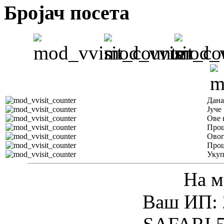
Бројач посета
Дана
Јуче
Ове 
Прош
Овог
Прош
Уку
На м
Ваш ИП: 