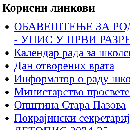
Корисни линкови
ОБАВЕШТЕЊЕ ЗА РО
- УПИС У ПРВИ РАЗР
Календар рада за школс
Дан отворених врата
Информатор о раду шк
Министарство просвете
Општина Стара Пазова
Покрајински секретариј