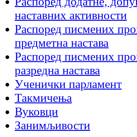
Распоред додатне, допу
наставних активности
Распоред писмених пров
предметна настава
Распоред писмених пров
разредна настава
Ученички парламент
Такмичења
Вуковци
Занимљивости