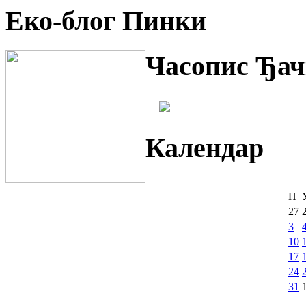
Еко-блог Пинки
Часопис Ђач
Календар
П
27
3
10
17
24
31