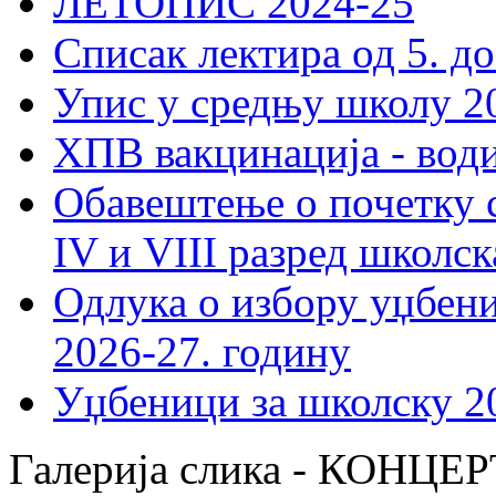
ЛЕТОПИС 2024-25
Списак лектира од 5. до
Упис у средњу школу 20
ХПВ вакцинација - вод
Обавештење о почетку 
IV и VIII разред школск
Одлука о избору уџбеник
2026-27. годину
Уџбеници за школску 2
Галерија слика - КОН