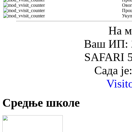
Овог
Прош
Уку
На м
Ваш ИП: 
SAFARI 5
Сада је
Visit
Средње школе