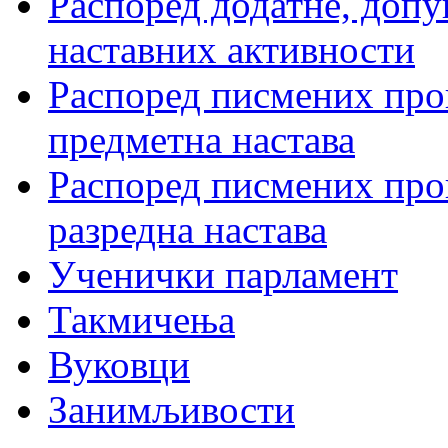
Распоред додатне, допу
наставних активности
Распоред писмених пров
предметна настава
Распоред писмених пров
разредна настава
Ученички парламент
Такмичења
Вуковци
Занимљивости