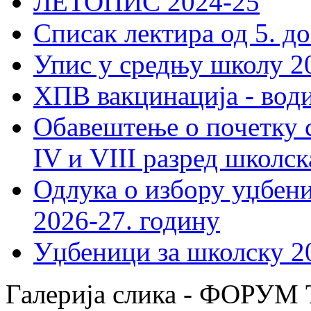
ЛЕТОПИС 2024-25
Списак лектира од 5. до
Упис у средњу школу 20
ХПВ вакцинација - вод
Обавештење о почетку 
IV и VIII разред школск
Одлука о избору уџбеник
2026-27. годину
Уџбеници за школску 2
Галерија слика - ФОРУ