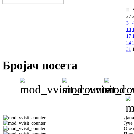
П
27
3
10
17
24
31
Бројач посета
Дана
Јуче
Ове 
Прош