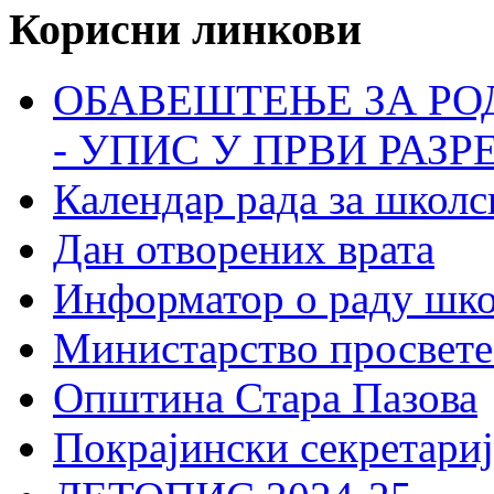
Корисни линкови
ОБАВЕШТЕЊЕ ЗА РО
- УПИС У ПРВИ РАЗР
Календар рада за школс
Дан отворених врата
Информатор о раду шк
Министарство просвете
Општина Стара Пазова
Покрајински секретариј