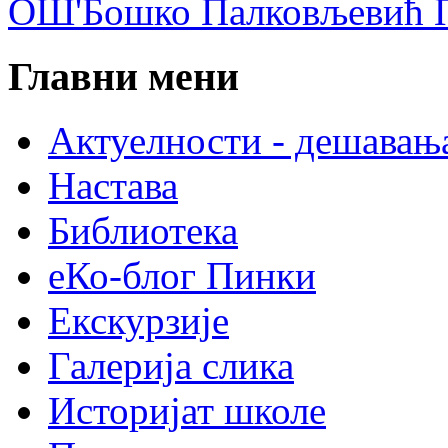
ОШ'Бошко Палковљевић П
Главни мени
Актуелности - дешавањ
Настава
Библиотека
еКо-блог Пинки
Екскурзије
Галерија слика
Историјат школе