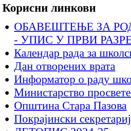
Корисни линкови
ОБАВЕШТЕЊЕ ЗА РО
- УПИС У ПРВИ РАЗР
Календар рада за школс
Дан отворених врата
Информатор о раду шк
Министарство просвете
Општина Стара Пазова
Покрајински секретариј