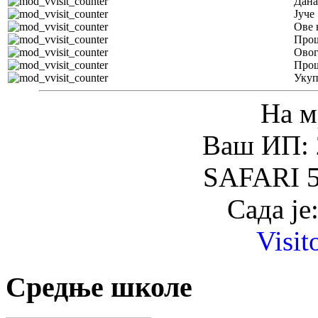
Дана
Јуче
Ове 
Прош
Овог
Прош
Уку
На м
Ваш ИП: 
SAFARI 5
Сада је
Visit
Средње школе