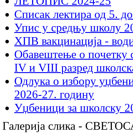
ЛЕТОПИС 2024-25
Списак лектира од 5. до
Упис у средњу школу 20
ХПВ вакцинација - вод
Обавештење о почетку 
IV и VIII разред школск
Одлука о избору уџбеник
2026-27. годину
Уџбеници за школску 2
Галерија слика - СВЕ