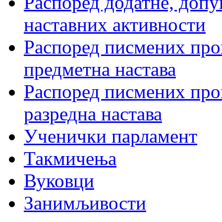
Распоред додатне, допу
наставних активности
Распоред писмених пров
предметна настава
Распоред писмених пров
разредна настава
Ученички парламент
Такмичења
Вуковци
Занимљивости