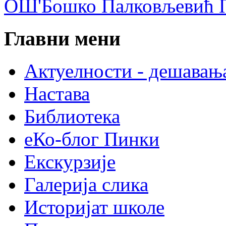
ОШ'Бошко Палковљевић П
Главни мени
Актуелности - дешавањ
Настава
Библиотека
еКо-блог Пинки
Екскурзије
Галерија слика
Историјат школе