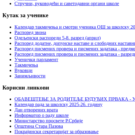
Стручни, руководећи и саветодавни органи школе
Кутак за ученике
Календар такмичења и смотри ученика ОШ за школску 20
Распоред звона
Одељенски распореди 5-8. разред (април)
Распоред додатне, допунске наставе и слободних настав
Распоред писмених провера и писмених задатака - предме
Распоред писмених провера и писмених задатака - разред
Ученички парламент
Такмичења
Вуковци
Занимљивости
Корисни линкови
ОБАВЕШТЕЊЕ ЗА РОДИТЕЉЕ БУДУЋИХ ПРВАКА - У
Календар рада за школску 2025-26. годину
Дан отворених врата
Информатор о раду школе
Министарство просвете Р.Србије
Општина Стара Пазова
Покрајински секретаријат за образовање