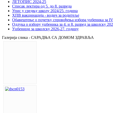
ЛЕТОПИС 2024-25
Списак лектира од 5. до 8. разреда
Упис у средњу школу 2024/25. година
ХПВ вакцинација - водич за родитеље
Обавештење о почетку спровођења избора уџбеника за IV 
Одлука о избору уџбеника за 4. и 8. разред за школску 20
Уџбеници за школску 2026-27. годину
Галерија слика - САРАДЊА СА ДОМОМ ЗДРАВЉА