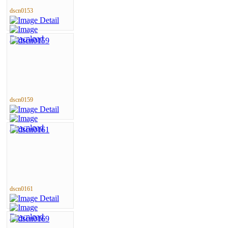
dscn0153
dscn0159
dscn0161