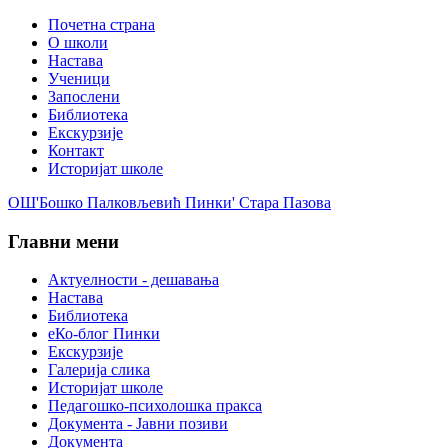
Почетна страна
О школи
Настава
Ученици
Запослени
Библиотека
Екскурзије
Контакт
Историјат школе
ОШ'Бошко Палковљевић Пинки' Стара Пазова
Главни мени
Актуелности - дешавања
Настава
Библиотека
еКо-блог Пинки
Екскурзије
Галерија слика
Историјат школе
Педагошко-психолошка пракса
Документа - Јавни позиви
Документа