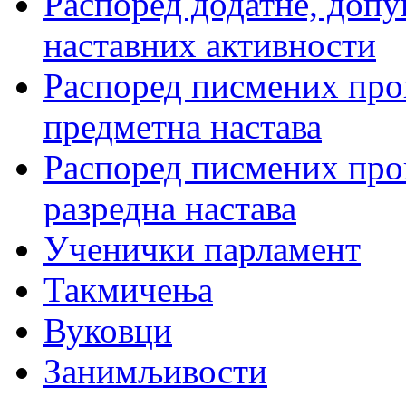
Распоред додатне, допу
наставних активности
Распоред писмених пров
предметна настава
Распоред писмених пров
разредна настава
Ученички парламент
Такмичења
Вуковци
Занимљивости