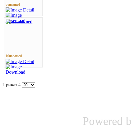
8unnamed
10unnamed
Приказ #
Powered 