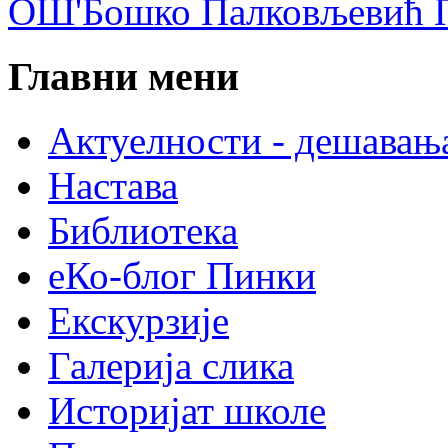
ОШ'Бошко Палковљевић П
Главни мени
Актуелности - дешавањ
Настава
Библиотека
еКо-блог Пинки
Екскурзије
Галерија слика
Историјат школе