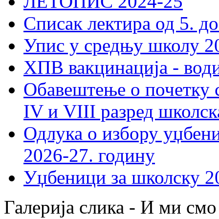
ЛЕТОПИС 2024-25
Списак лектира од 5. до
Упис у средњу школу 20
ХПВ вакцинација - вод
Обавештење о почетку 
IV и VIII разред школск
Одлука о избору уџбеник
2026-27. годину
Уџбеници за школску 2
Галерија слика - И ми см