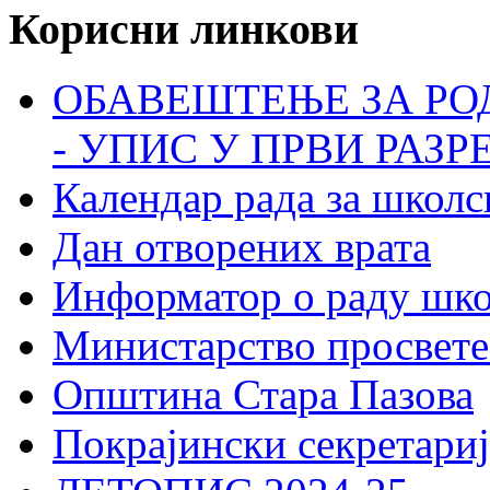
Корисни линкови
ОБАВЕШТЕЊЕ ЗА РО
- УПИС У ПРВИ РАЗР
Календар рада за школс
Дан отворених врата
Информатор о раду шк
Министарство просвете
Општина Стара Пазова
Покрајински секретариј