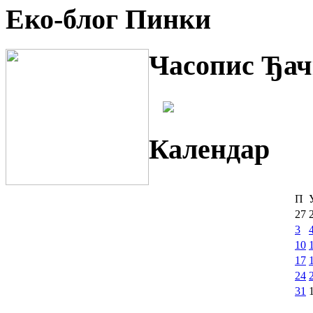
Еко-блог Пинки
Часопис Ђач
Календар
П
27
3
10
17
24
31