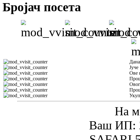
Бројач посета
Дана
Јуче
Ове 
Прош
Овог
Прош
Уку
На м
Ваш ИП: 
SAFARI 5