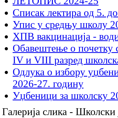
ЛЕТОПИС 2024-25
Списак лектира од 5. до
Упис у средњу школу 20
ХПВ вакцинација - вод
Обавештење о почетку 
IV и VIII разред школск
Одлука о избору уџбеник
2026-27. годину
Уџбеници за школску 2
Галерија слика - Школски 