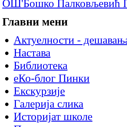
ОШ'Бошко Палковљевић П
Главни мени
Актуелности - дешавањ
Настава
Библиотека
еКо-блог Пинки
Екскурзије
Галерија слика
Историјат школе