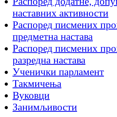
Распоред додатне, допу
наставних активности
Распоред писмених пров
предметна настава
Распоред писмених пров
разредна настава
Ученички парламент
Такмичења
Вуковци
Занимљивости