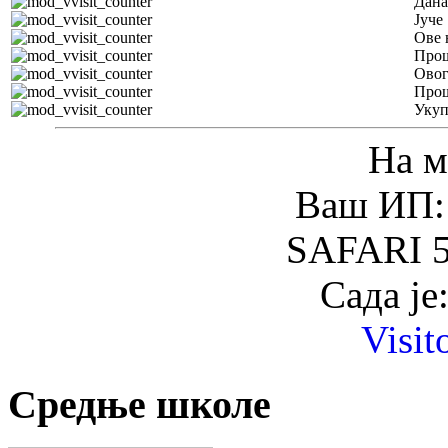
Дана
Јуче
Ове 
Прош
Овог
Прош
Уку
На м
Ваш ИП: 
SAFARI 5
Сада је
Visit
Средње школе