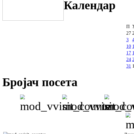
Календар
П
27
3
10
17
24
31
Бројач посета