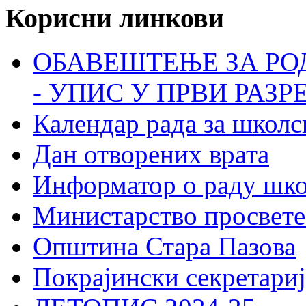
Корисни линкови
ОБАВЕШТЕЊЕ ЗА РО
- УПИС У ПРВИ РАЗР
Календар рада за школс
Дан отворених врата
Информатор о раду шк
Министарство просвете
Општина Стара Пазова
Покрајински секретариј