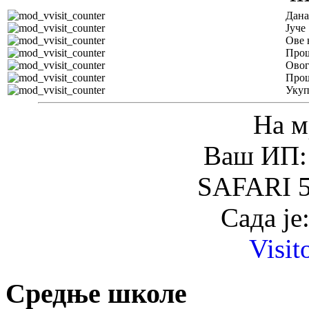
Дана
Јуче
Ове 
Прош
Овог
Прош
Уку
На м
Ваш ИП: 
SAFARI 5
Сада је
Visit
Средње школе