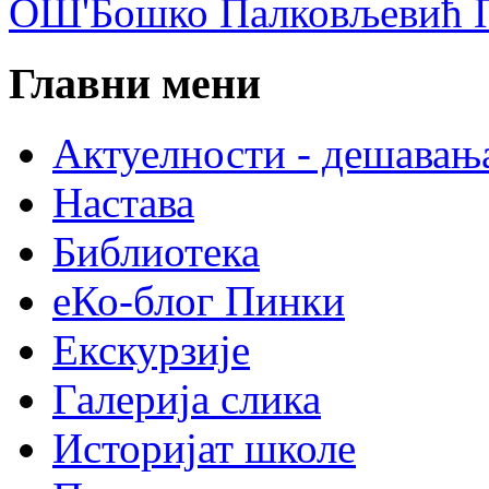
ОШ'Бошко Палковљевић П
Главни мени
Актуелности - дешавањ
Настава
Библиотека
еКо-блог Пинки
Екскурзије
Галерија слика
Историјат школе