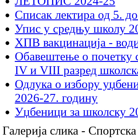
ЛЕТОПИС 2024-25
Списак лектира од 5. до
Упис у средњу школу 20
ХПВ вакцинација - вод
Обавештење о почетку 
IV и VIII разред школск
Одлука о избору уџбеник
2026-27. годину
Уџбеници за школску 2
Галерија слика - Спортска