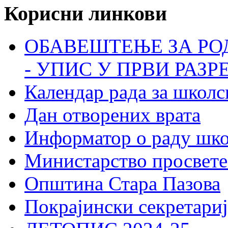
Корисни линкови
ОБАВЕШТЕЊЕ ЗА РО
- УПИС У ПРВИ РАЗР
Календар рада за школс
Дан отворених врата
Информатор о раду шк
Министарство просвете
Општина Стара Пазова
Покрајински секретариј