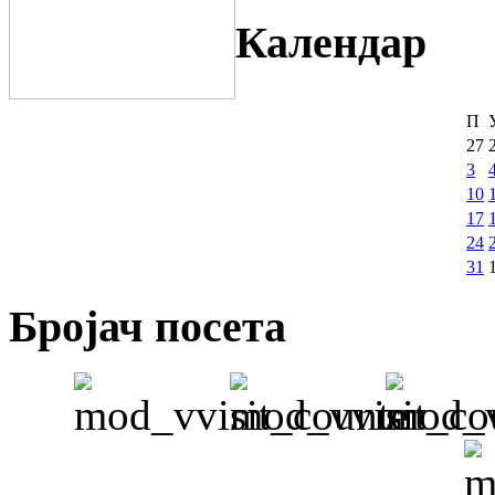
Календар
П
27
3
10
17
24
31
Бројач посета