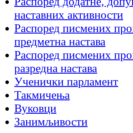
Распоред додатне, допу
наставних активности
Распоред писмених пров
предметна настава
Распоред писмених пров
разредна настава
Ученички парламент
Такмичења
Вуковци
Занимљивости