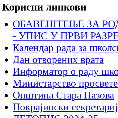
Корисни линкови
ОБАВЕШТЕЊЕ ЗА РО
- УПИС У ПРВИ РАЗР
Календар рада за школс
Дан отворених врата
Информатор о раду шк
Министарство просвете
Општина Стара Пазова
Покрајински секретариј