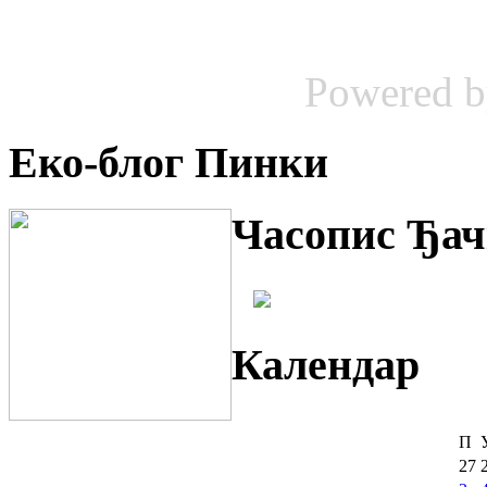
Powered 
Еко-блог Пинки
Часопис Ђач
Календар
П
27