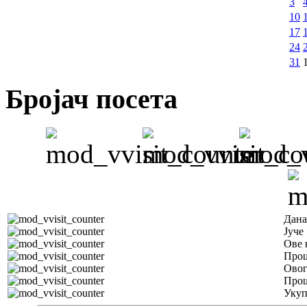
3
10
17
24
31
Бројач посета
Дана
Јуче
Ове 
Прош
Овог
Прош
Уку