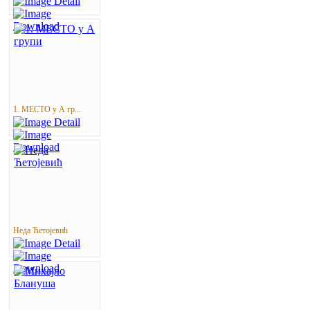
1. МЕСТО у А гр...
Неда Ћетојевић