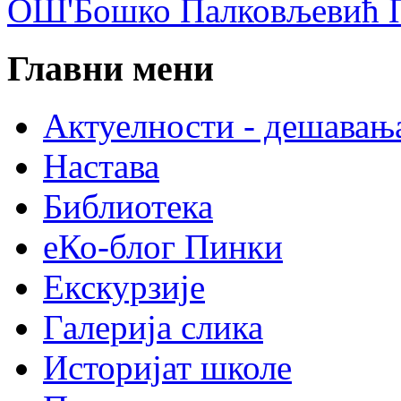
ОШ'Бошко Палковљевић П
Главни мени
Актуелности - дешавањ
Настава
Библиотека
еКо-блог Пинки
Екскурзије
Галерија слика
Историјат школе