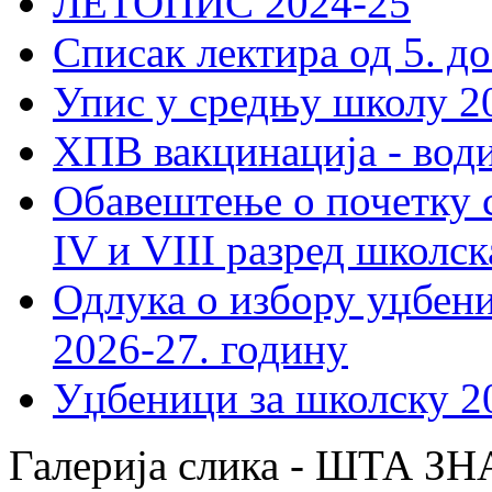
ЛЕТОПИС 2024-25
Списак лектира од 5. до
Упис у средњу школу 20
ХПВ вакцинација - вод
Обавештење о почетку 
IV и VIII разред школск
Одлука о избору уџбеник
2026-27. годину
Уџбеници за школску 2
Галерија слика - ШТА 