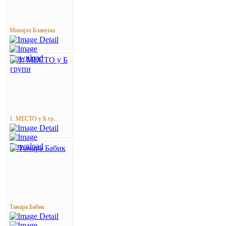
Михајло Блануша
1. МЕСТО у Б гр...
Тамара Бабик