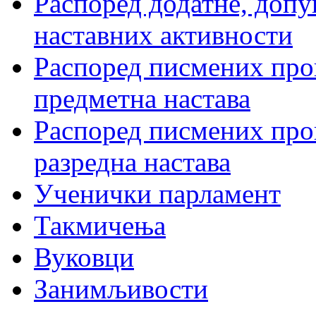
Распоред додатне, допу
наставних активности
Распоред писмених пров
предметна настава
Распоред писмених пров
разредна настава
Ученички парламент
Такмичења
Вуковци
Занимљивости