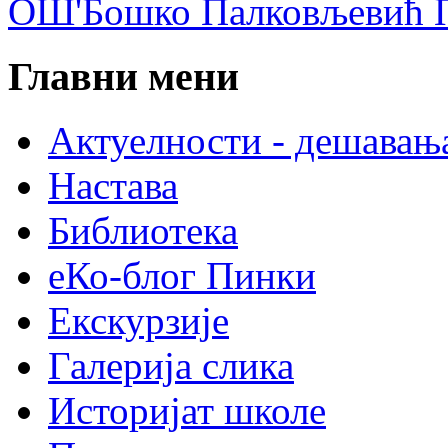
ОШ'Бошко Палковљевић П
Главни мени
Актуелности - дешавањ
Настава
Библиотека
еКо-блог Пинки
Екскурзије
Галерија слика
Историјат школе