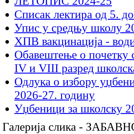
ЛЕТОПИС 2024-25
Списак лектира од 5. до
Упис у средњу школу 20
ХПВ вакцинација - вод
Обавештење о почетку 
IV и VIII разред школск
Одлука о избору уџбеник
2026-27. годину
Уџбеници за школску 2
Галерија слика - ЗАБ