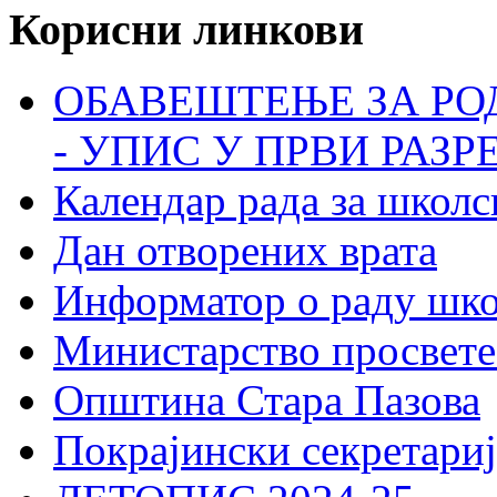
Корисни линкови
ОБАВЕШТЕЊЕ ЗА РО
- УПИС У ПРВИ РАЗР
Календар рада за школс
Дан отворених врата
Информатор о раду шк
Министарство просвете
Општина Стара Пазова
Покрајински секретариј