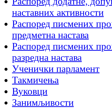
Распоред додатне, допу
наставних активности
Распоред писмених пров
предметна настава
Распоред писмених пров
разредна настава
Ученички парламент
Такмичења
Вуковци
Занимљивости