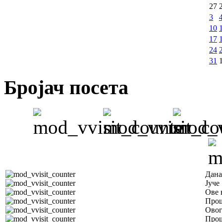
27
3
10
17
24
31
Бројач посета
Дана
Јуче
Ове 
Прош
Овог
Прош