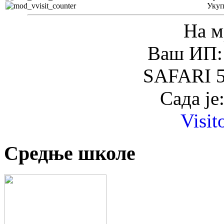
Уку
На м
Ваш ИП: 
SAFARI 5
Сада је
Visit
Средње школе