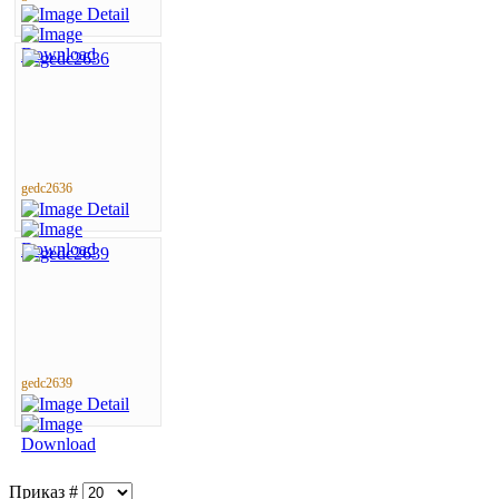
gedc2636
gedc2639
Приказ #