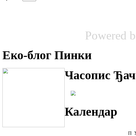
Powered 
Еко-блог Пинки
Часопис Ђач
Календар
П