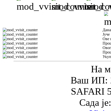
Дана
Јуче
Ове 
Прош
Овог
Прош
Уку
На м
Ваш ИП: 
SAFARI 5
Сада је