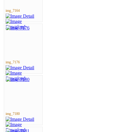
img_7164
img_7176
img_7180