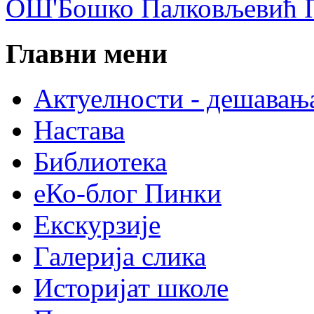
ОШ'Бошко Палковљевић П
Главни мени
Актуелности - дешавањ
Настава
Библиотека
еКо-блог Пинки
Екскурзије
Галерија слика
Историјат школе