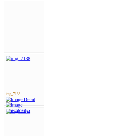
img_7138