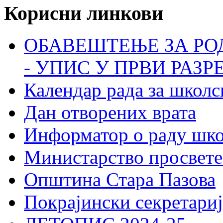
Корисни линкови
ОБАВЕШТЕЊЕ ЗА РО
- УПИС У ПРВИ РАЗР
Календар рада за школс
Дан отворених врата
Информатор о раду шк
Министарство просвете
Општина Стара Пазова
Покрајински секретариј