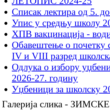
ЛЕТОПИС 2024-25
Списак лектира од 5. до
Упис у средњу школу 20
ХПВ вакцинација - вод
Обавештење о почетку 
IV и VIII разред школск
Одлука о избору уџбеник
2026-27. годину
Уџбеници за школску 2
Галерија слика - ЗИМС