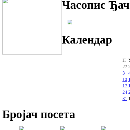
Часопис Ђач
Календар
П
27
3
10
17
24
31
Бројач посета