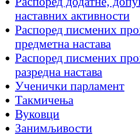
Распоред додатне, допу
наставних активности
Распоред писмених пров
предметна настава
Распоред писмених пров
разредна настава
Ученички парламент
Такмичења
Вуковци
Занимљивости