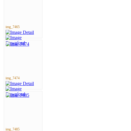
img_7465
img_7474
img_7485