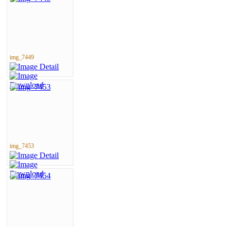
img_7449
img_7453