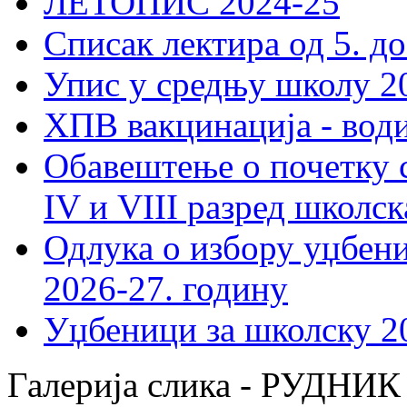
ЛЕТОПИС 2024-25
Списак лектира од 5. до
Упис у средњу школу 20
ХПВ вакцинација - вод
Обавештење о почетку 
IV и VIII разред школск
Одлука о избору уџбеник
2026-27. годину
Уџбеници за школску 2
Галерија слика - РУДНИК