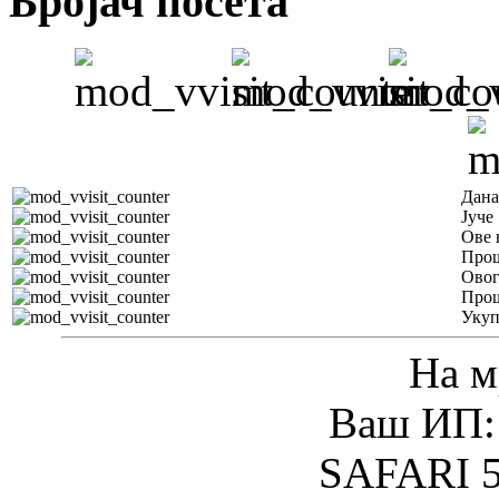
Бројач посета
Дана
Јуче
Ове 
Прош
Овог
Прош
Уку
На м
Ваш ИП: 
SAFARI 5