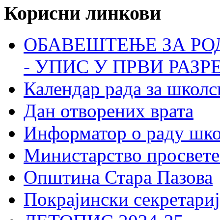
Корисни линкови
ОБАВЕШТЕЊЕ ЗА РО
- УПИС У ПРВИ РАЗР
Календар рада за школс
Дан отворених врата
Информатор о раду шк
Министарство просвете
Општина Стара Пазова
Покрајински секретариј