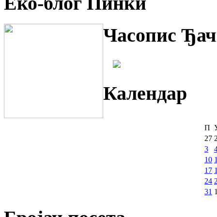
Еко-блог Пинки
Часопис Ђач
Календар
П
27
3
10
17
24
31