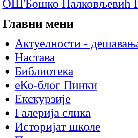
ОШ'Бошко Палковљевић П
Главни мени
Актуелности - дешавањ
Настава
Библиотека
еКо-блог Пинки
Екскурзије
Галерија слика
Историјат школе