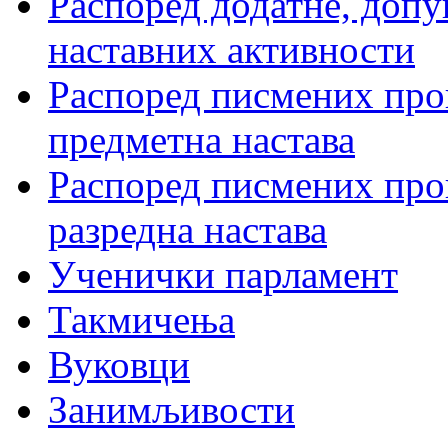
Распоред додатне, допу
наставних активности
Распоред писмених пров
предметна настава
Распоред писмених пров
разредна настава
Ученички парламент
Такмичења
Вуковци
Занимљивости