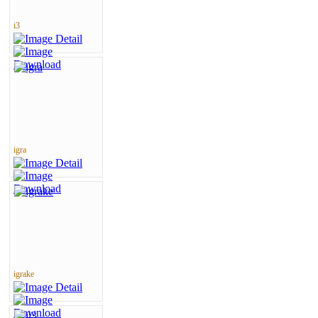
i3
igra
igrake