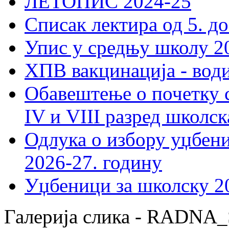
ЛЕТОПИС 2024-25
Списак лектира од 5. до
Упис у средњу школу 20
ХПВ вакцинација - вод
Обавештење о почетку 
IV и VIII разред школск
Одлука о избору уџбеник
2026-27. годину
Уџбеници за школску 2
Галерија слика - RADN