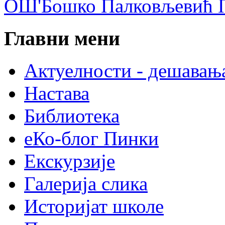
ОШ'Бошко Палковљевић П
Главни мени
Актуелности - дешавањ
Настава
Библиотека
еКо-блог Пинки
Екскурзије
Галерија слика
Историјат школе