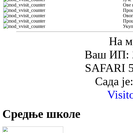
Ове 
Прош
Овог
Прош
Уку
На м
Ваш ИП: 
SAFARI 5
Сада је
Visit
Средње школе