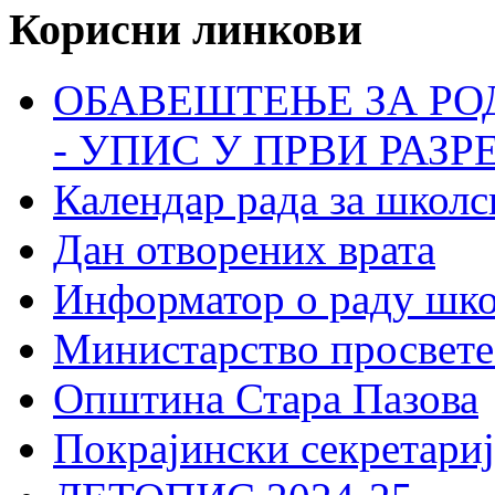
Корисни линкови
ОБАВЕШТЕЊЕ ЗА РО
- УПИС У ПРВИ РАЗР
Календар рада за школс
Дан отворених врата
Информатор о раду шк
Министарство просвете
Општина Стара Пазова
Покрајински секретариј