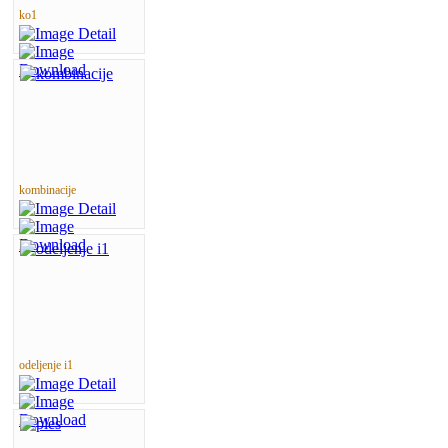
ko1
kombinacije
odeljenje i1