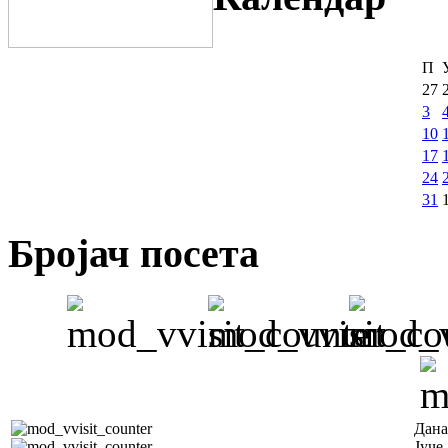
П
27
3
10
17
24
31
Бројач посета
Дана
Јуче