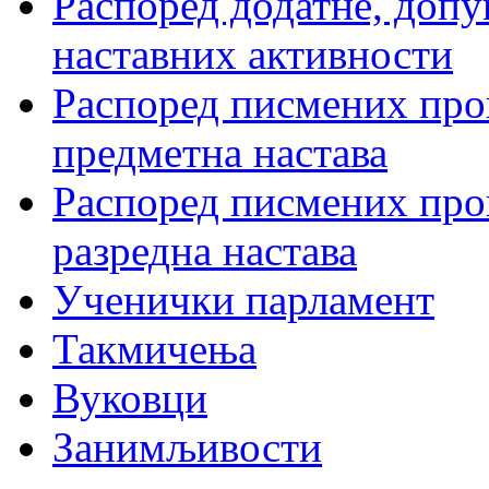
Распоред додатне, допу
наставних активности
Распоред писмених пров
предметна настава
Распоред писмених пров
разредна настава
Ученички парламент
Такмичења
Вуковци
Занимљивости