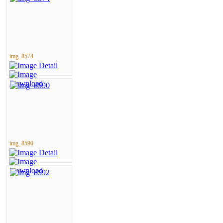
img_8574
img_8590