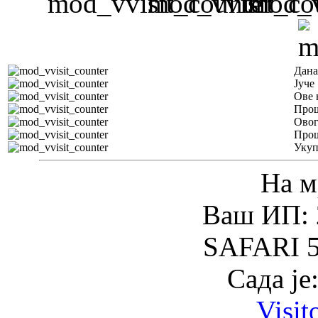
Дана
Јуче
Ове 
Прош
Овог
Прош
Уку
На м
Ваш ИП: 
SAFARI 5
Сада је
Visit