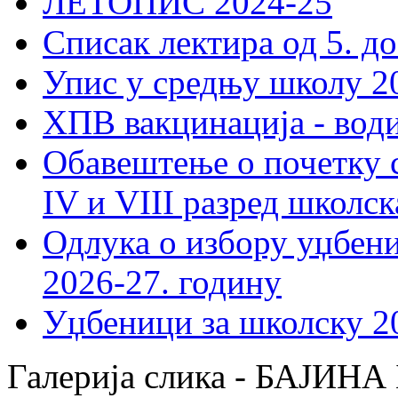
ЛЕТОПИС 2024-25
Списак лектира од 5. до
Упис у средњу школу 20
ХПВ вакцинација - вод
Обавештење о почетку 
IV и VIII разред школск
Одлука о избору уџбеник
2026-27. годину
Уџбеници за школску 2
Галерија слика - БАЈИН