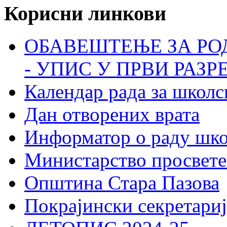
Корисни линкови
ОБАВЕШТЕЊЕ ЗА РО
- УПИС У ПРВИ РАЗР
Календар рада за школс
Дан отворених врата
Информатор о раду шк
Министарство просвете
Општина Стара Пазова
Покрајински секретариј