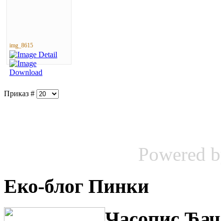
img_8615
Приказ #
Powered 
Еко-блог Пинки
Часопис Ђач