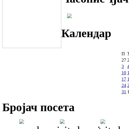
Календар
П
27
3
10
17
24
31
Бројач посета