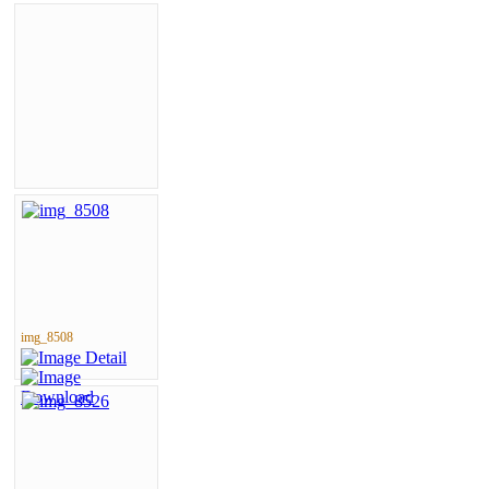
img_8508