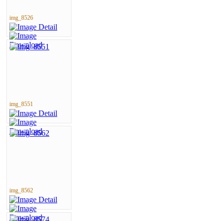
img_8526
img_8551
img_8562