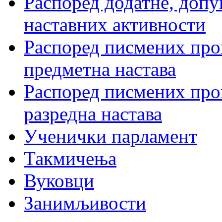
Распоред додатне, допу
наставних активности
Распоред писмених пров
предметна настава
Распоред писмених пров
разредна настава
Ученички парламент
Такмичења
Вуковци
Занимљивости