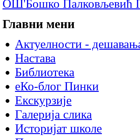
ОШ'Бошко Палковљевић П
Главни мени
Актуелности - дешавањ
Настава
Библиотека
еКо-блог Пинки
Екскурзије
Галерија слика
Историјат школе