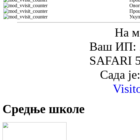
Овог
Прош
Уку
На м
Ваш ИП: 
SAFARI 5
Сада је
Visit
Средње школе