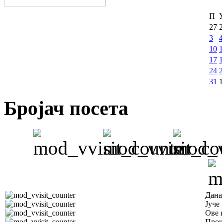
П
27
3
10
17
24
31
Бројач посета
Дана
Јуче
Ове 
Прош