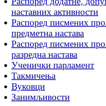
Распоред додатне, допу
наставних активности
Распоред писмених пров
предметна настава
Распоред писмених пров
разредна настава
Ученички парламент
Такмичења
Вуковци
Занимљивости