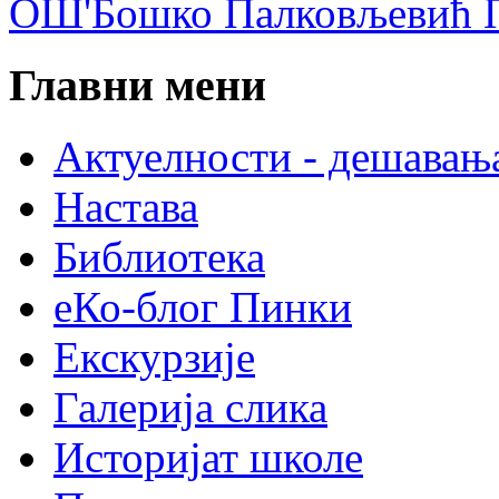
ОШ'Бошко Палковљевић П
Главни мени
Актуелности - дешавањ
Настава
Библиотека
еКо-блог Пинки
Екскурзије
Галерија слика
Историјат школе