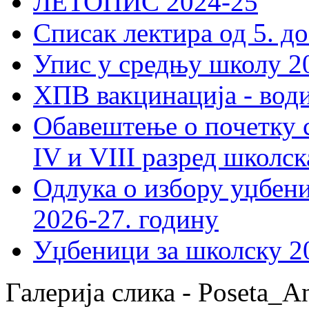
ЛЕТОПИС 2024-25
Списак лектира од 5. до
Упис у средњу школу 20
ХПВ вакцинација - вод
Обавештење о почетку 
IV и VIII разред школск
Одлука о избору уџбеник
2026-27. годину
Уџбеници за школску 2
Галерија слика - Poseta_A