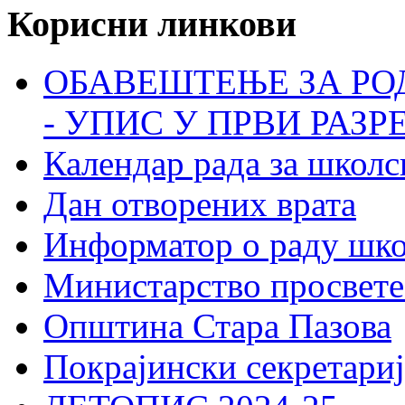
Корисни линкови
ОБАВЕШТЕЊЕ ЗА РО
- УПИС У ПРВИ РАЗР
Календар рада за школс
Дан отворених врата
Информатор о раду шк
Министарство просвете
Општина Стара Пазова
Покрајински секретариј