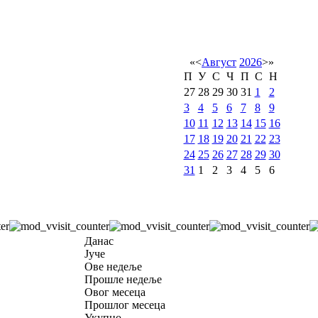
«
<
Август
2026
>
»
П
У
С
Ч
П
С
Н
27
28
29
30
31
1
2
3
4
5
6
7
8
9
10
11
12
13
14
15
16
17
18
19
20
21
22
23
24
25
26
27
28
29
30
31
1
2
3
4
5
6
Данас
Јуче
Ове недеље
Прошле недеље
Овог месеца
Прошлог месеца
Укупно