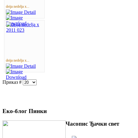
deija nedelja x...
deija nedelja x...
Приказ #
Еко-блог Пинки
Часопис Ђачки свет