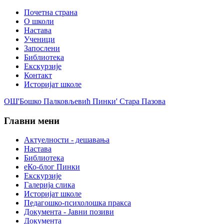
Почетна страна
О школи
Настава
Ученици
Запослени
Библиотека
Екскурзије
Контакт
Историјат школе
ОШ'Бошко Палковљевић Пинки' Стара Пазова
Главни мени
Актуелности - дешавања
Настава
Библиотека
еКо-блог Пинки
Екскурзије
Галерија слика
Историјат школе
Педагошко-психолошка пракса
Документа - Јавни позиви
Документа