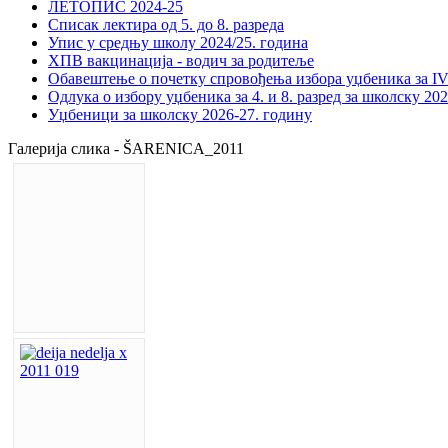
ЛЕТОПИС 2024-25
Списак лектира од 5. до 8. разреда
Упис у средњу школу 2024/25. година
ХПВ вакцинација - водич за родитеље
Обавештење о почетку спровођења избора уџбеника за IV 
Одлука о избору уџбеника за 4. и 8. разред за школску 20
Уџбеници за школску 2026-27. годину
Галерија слика - ŠARENICA_2011