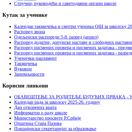
Стручни, руководећи и саветодавни органи школе
Кутак за ученике
Календар такмичења и смотри ученика ОШ за школску 20
Распоред звона
Одељенски распореди 5-8. разред (април)
Распоред додатне, допунске наставе и слободних настав
Распоред писмених провера и писмених задатака - предме
Распоред писмених провера и писмених задатака - разред
Ученички парламент
Такмичења
Вуковци
Занимљивости
Корисни линкови
ОБАВЕШТЕЊЕ ЗА РОДИТЕЉЕ БУДУЋИХ ПРВАКА - У
Календар рада за школску 2025-26. годину
Дан отворених врата
Информатор о раду школе
Министарство просвете Р.Србије
Општина Стара Пазова
Покрајински секретаријат за образовање