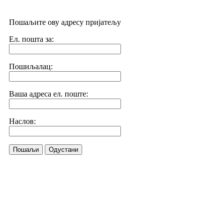
Пошаљите ову адресу пријатељу
Ел. пошта за:
Пошиљалац:
Ваша адреса ел. поште:
Наслов:
Пошаљи
Одустани