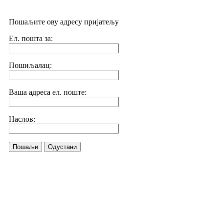
Пошаљите ову адресу пријатељу
Ел. пошта за:
Пошиљалац:
Ваша адреса ел. поште:
Наслов:
Пошаљи
Одустани