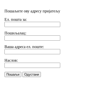
Пошаљите ову адресу пријатељу
Ел. пошта за:
Пошиљалац:
Ваша адреса ел. поште:
Наслов:
Пошаљи
Одустани