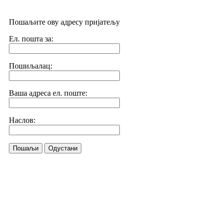
Пошаљите ову адресу пријатељу
Ел. пошта за:
Пошиљалац:
Ваша адреса ел. поште:
Наслов:
Пошаљи
Одустани