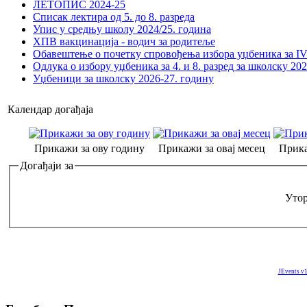
ЛЕТОПИС 2024-25
Списак лектира од 5. до 8. разреда
Упис у средњу школу 2024/25. година
ХПВ вакцинација - водич за родитеље
Обавештење о почетку спровођења избора уџбеника за IV 
Одлука о избору уџбеника за 4. и 8. разред за школску 20
Уџбеници за школску 2026-27. годину
Календар догађаја
Прикажи за ову годину
Прикажи за овај месец
Прика
Догађаји за
Утор
JEvents v1