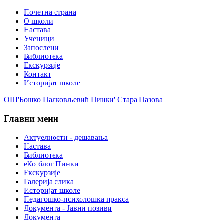
Почетна страна
О школи
Настава
Ученици
Запослени
Библиотека
Екскурзије
Контакт
Историјат школе
ОШ'Бошко Палковљевић Пинки' Стара Пазова
Главни мени
Актуелности - дешавања
Настава
Библиотека
еКо-блог Пинки
Екскурзије
Галерија слика
Историјат школе
Педагошко-психолошка пракса
Документа - Јавни позиви
Документа