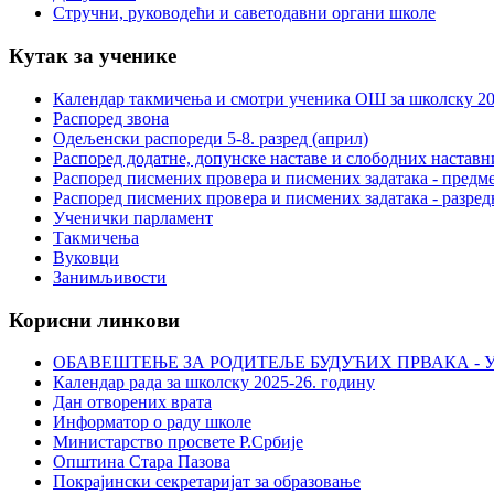
Стручни, руководећи и саветодавни органи школе
Кутак за ученике
Календар такмичења и смотри ученика ОШ за школску 20
Распоред звона
Одељенски распореди 5-8. разред (април)
Распоред додатне, допунске наставе и слободних настав
Распоред писмених провера и писмених задатака - предме
Распоред писмених провера и писмених задатака - разред
Ученички парламент
Такмичења
Вуковци
Занимљивости
Корисни линкови
ОБАВЕШТЕЊЕ ЗА РОДИТЕЉЕ БУДУЋИХ ПРВАКА - У
Календар рада за школску 2025-26. годину
Дан отворених врата
Информатор о раду школе
Министарство просвете Р.Србије
Општина Стара Пазова
Покрајински секретаријат за образовање