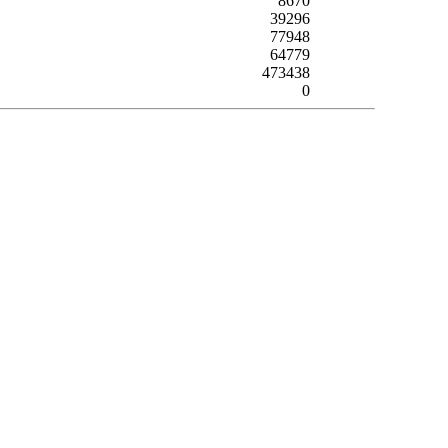
8670
39296
77948
64779
473438
0