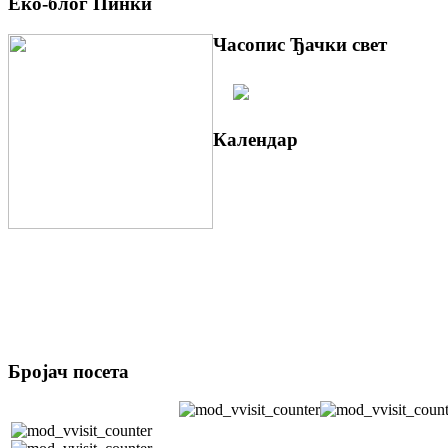
Еко-блог Пинки
Часопис Ђачки свет
Календар
Бројач посета