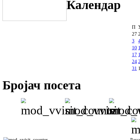
Календар
П
27
3
10
17
24
31
Бројач посета
Дана