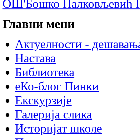
ОШ'Бошко Палковљевић П
Главни мени
Актуелности - дешавањ
Настава
Библиотека
еКо-блог Пинки
Екскурзије
Галерија слика
Историјат школе