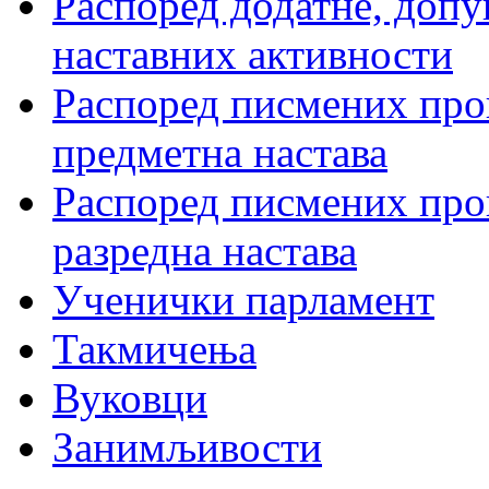
Распоред додатне, допу
наставних активности
Распоред писмених пров
предметна настава
Распоред писмених пров
разредна настава
Ученички парламент
Такмичења
Вуковци
Занимљивости