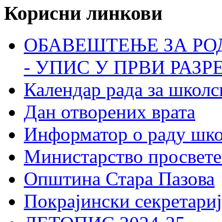
Корисни линкови
ОБАВЕШТЕЊЕ ЗА РО
- УПИС У ПРВИ РАЗР
Календар рада за школс
Дан отворених врата
Информатор о раду шк
Министарство просвете
Општина Стара Пазова
Покрајински секретариј