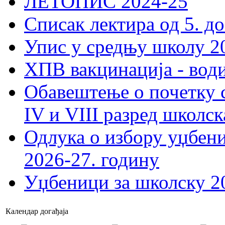
ЛЕТОПИС 2024-25
Списак лектира од 5. до
Упис у средњу школу 20
ХПВ вакцинација - вод
Обавештење о почетку 
IV и VIII разред школск
Одлука о избору уџбеник
2026-27. годину
Уџбеници за школску 2
Календар догађаја