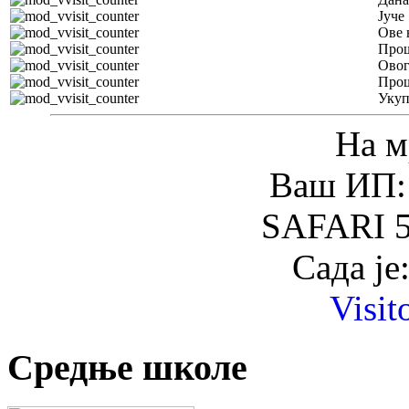
Јуче
Ове 
Прош
Овог
Прош
Уку
На м
Ваш ИП: 
SAFARI 5
Сада је
Visit
Средње школе