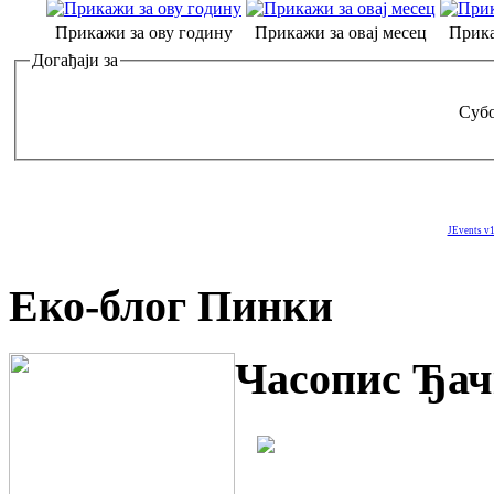
Прикажи за ову годину
Прикажи за овај месец
Прика
Догађаји за
Субо
JEvents v1
Еко-блог Пинки
Часопис Ђач