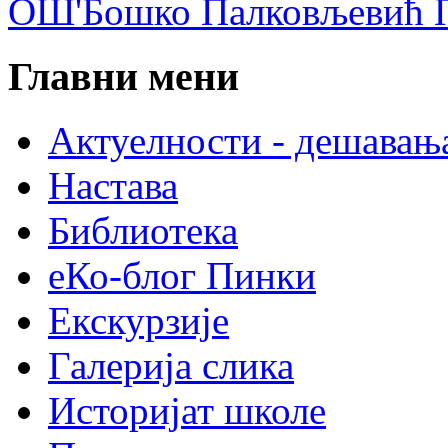
ОШ'Бошко Палковљевић П
Главни мени
Актуелности - дешавањ
Настава
Библиотека
еКо-блог Пинки
Екскурзије
Галерија слика
Историјат школе