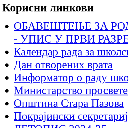
Корисни линкови
ОБАВЕШТЕЊЕ ЗА РО
- УПИС У ПРВИ РАЗР
Календар рада за школс
Дан отворених врата
Информатор о раду шк
Министарство просвете
Општина Стара Пазова
Покрајински секретариј