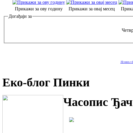
Прикажи за ову годину
Прикажи за овај месец
Прика
Догађаји за
Четвр
JEvents v1
Еко-блог Пинки
Часопис Ђач