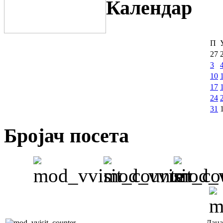
Календар
П
27
3
10
17
24
31
Бројач посета
Дана