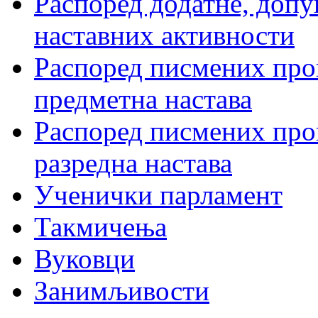
Распоред додатне, допу
наставних активности
Распоред писмених пров
предметна настава
Распоред писмених пров
разредна настава
Ученички парламент
Такмичења
Вуковци
Занимљивости