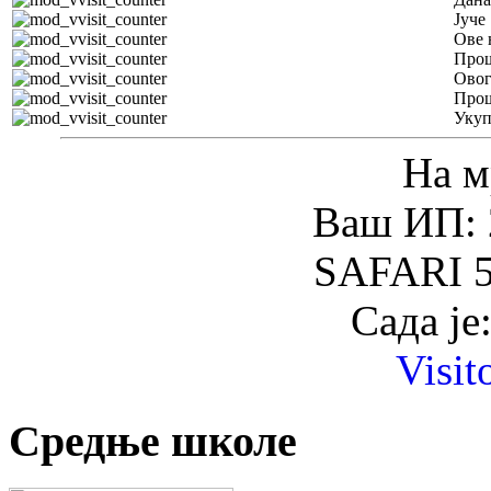
Јуче
Ове 
Прош
Овог
Прош
Уку
На м
Ваш ИП: 
SAFARI 5
Сада је
Visit
Средње школе