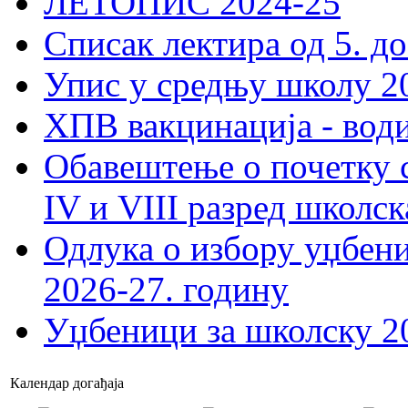
ЛЕТОПИС 2024-25
Списак лектира од 5. до
Упис у средњу школу 20
ХПВ вакцинација - вод
Обавештење о почетку 
IV и VIII разред школск
Одлука о избору уџбеник
2026-27. годину
Уџбеници за школску 2
Календар догађаја