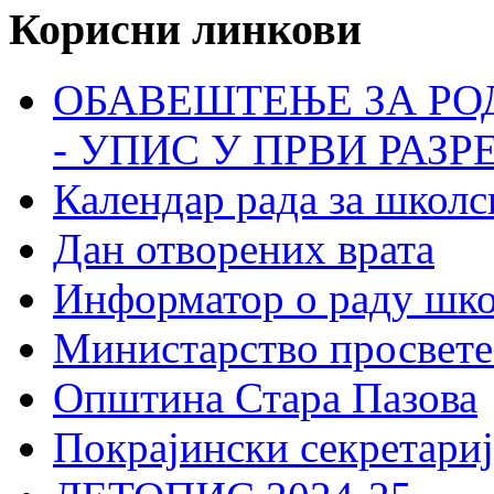
Корисни линкови
ОБАВЕШТЕЊЕ ЗА РО
- УПИС У ПРВИ РАЗР
Календар рада за школс
Дан отворених врата
Информатор о раду шк
Министарство просвете
Општина Стара Пазова
Покрајински секретариј