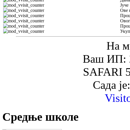
Јуче
Ове 
Прош
Овог
Прош
Уку
На м
Ваш ИП: 
SAFARI 5
Сада је
Visit
Средње школе