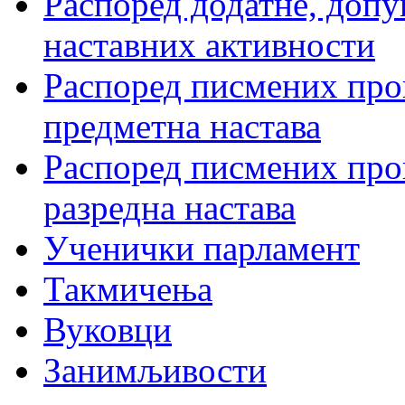
Распоред додатне, допу
наставних активности
Распоред писмених пров
предметна настава
Распоред писмених пров
разредна настава
Ученички парламент
Такмичења
Вуковци
Занимљивости