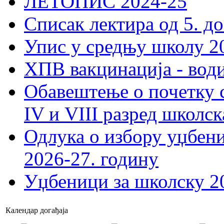
ЛЕТОПИС 2024-25
Списак лектира од 5. до
Упис у средњу школу 20
ХПВ вакцинација - вод
Обавештење о почетку 
IV и VIII разред школск
Одлука о избору уџбеник
2026-27. годину
Уџбеници за школску 2
Календар догађаја