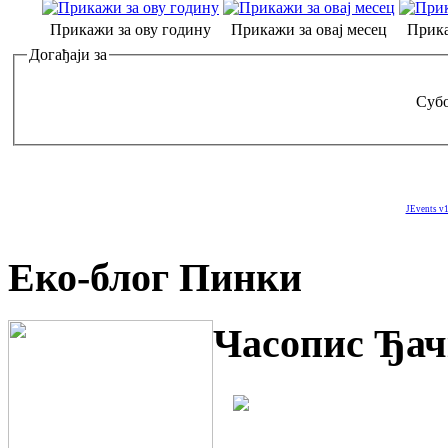
Прикажи за ову годину
Прикажи за овај месец
Прика
Догађаји за
Субо
JEvents v1
Еко-блог Пинки
Часопис Ђач