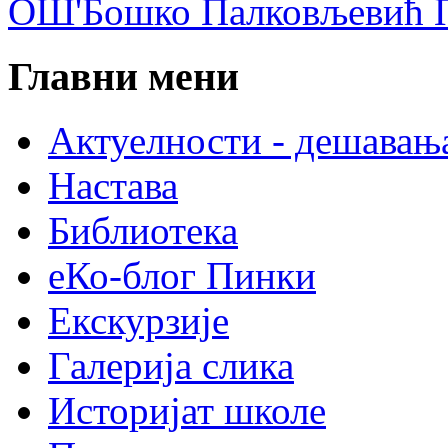
ОШ'Бошко Палковљевић П
Главни мени
Актуелности - дешавањ
Настава
Библиотека
еКо-блог Пинки
Екскурзије
Галерија слика
Историјат школе