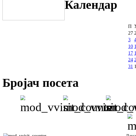
Календар
П
27
3
10
17
24
31
Бројач посета
Дана