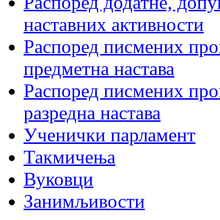
Распоред додатне, допу
наставних активности
Распоред писмених пров
предметна настава
Распоред писмених пров
разредна настава
Ученички парламент
Такмичења
Вуковци
Занимљивости