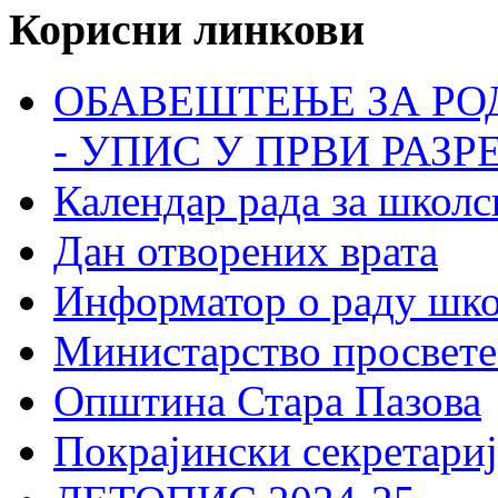
Корисни линкови
ОБАВЕШТЕЊЕ ЗА РО
- УПИС У ПРВИ РАЗР
Календар рада за школс
Дан отворених врата
Информатор о раду шк
Министарство просвете
Општина Стара Пазова
Покрајински секретариј