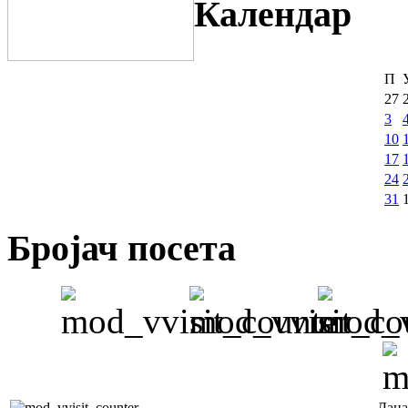
Календар
П
27
3
10
17
24
31
Бројач посета
Дана