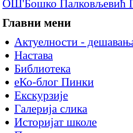
ОШ'Бошко Палковљевић П
Главни мени
Актуелности - дешавањ
Настава
Библиотека
еКо-блог Пинки
Екскурзије
Галерија слика
Историјат школе