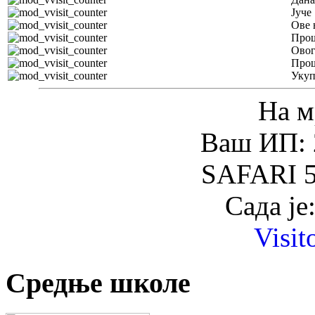
Јуче
Ове 
Прош
Овог
Прош
Уку
На м
Ваш ИП: 
SAFARI 5
Сада је
Visit
Средње школе