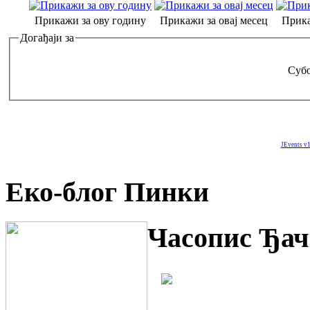
Прикажи за ову годину
Прикажи за овај месец
Прика
Догађаји за
Субо
JEvents v1
Еко-блог Пинки
Часопис Ђач