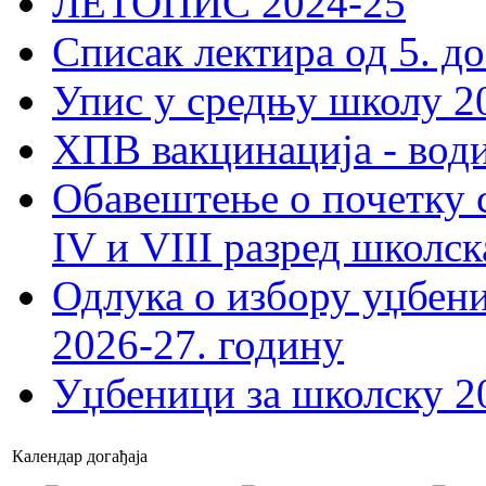
ЛЕТОПИС 2024-25
Списак лектира од 5. до
Упис у средњу школу 20
ХПВ вакцинација - вод
Обавештење о почетку 
IV и VIII разред школск
Одлука о избору уџбеник
2026-27. годину
Уџбеници за школску 2
Календар догађаја